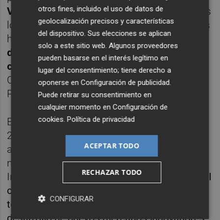
otros fines, incluido el uso de datos de
València y Castellón de la Plana
son llas tres
geolocalización precisos y características
localidades valencianas. Uno de esos planes
del dispositivo. Sus elecciones se aplican
ha sido
Euriphi, que reformula los procesos
solo a este sitio web. Algunos proveedores
de compra pública agrupando los objetivos
pueden basarse en el interés legítimo en
compartidos
por los llamados procesos de
lugar del consentimiento; tiene derecho a
Compra Pública de Innovación y de Compra
oponerse en
Configuración de publicidad
.
Pública Precomercial.
Puede retirar su consentimiento en
cualquier momento en
Configuración de
cookies
.
Política de privacidad
Estos datos corresponden a los años entre
2017 a 2022, antes del cambio de gobierno
ACEPTAR TODO
autonómico. Este año, la intención desde el
nuevo Consell, según el director general de
RECHAZAR TODO
Innovación,
Juan José Cortés
, es usar la CPI
como "motor de crecimiento y desarrollo del
CONFIGURAR
territorio valenciano orientada a potenciar el
desarrollo de nuevos mercados innovadores