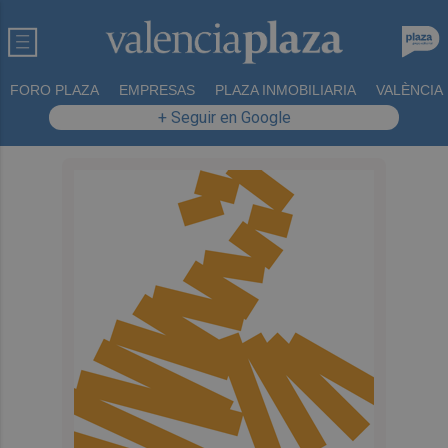
FORO PLAZA
EMPRESAS
PLAZA INMOBILIARIA
VALÈNCIA
+ Seguir en Google