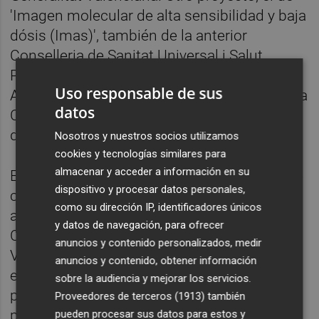
'Imagen molecular de alta sensibilidad y baja
dósis (Imas)', también de la anterior
Conselleria de Sanitat Universal i Salut
Pública de la Generalitat Valenciana.
Uso responsable de sus
Asimismo, el Programa Operativo Feder de la
datos
Comunitat Valenciana 2014-2020 ha tenido
dos licitaciones.
Nosotros y nuestros socios utilizamos
cookies y tecnologías similares para
almacenar y acceder a información en su
En este caso, los proyectos CPI europeos se
dispositivo y procesar datos personales,
concentran en varias comunidades
como su dirección IP, identificadores únicos
autónomas, entre ellas Andalucía, Cataluña,
y datos de navegación, para ofrecer
Comunidad de Madrid, Comunitat
anuncios y contenido personalizados, medir
Valenciana y País Vasco. Estas dos últimas
anuncios y contenido, obtener información
están empatadas en cuarto lugar con
sobre la audiencia y mejorar los servicios.
presencia de ambas en tres de los 24
Proveedores de terceros (1913)
también
proyectos CPI totales europeos.
Sagunto,
pueden procesar sus datos para estos y