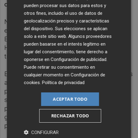
consideran injustificado.
pueden procesar sus datos para estos y
otros fines, incluido el uso de datos de
Novillo señaló que el agua "es un bien
geolocalización precisos y características
del dispositivo. Sus elecciones se aplican
esencial desatendido por el gobierno de
solo a este sitio web. Algunos proveedores
España" y lamentó la modificación del Plan
pueden basarse en el interés legítimo en
Hidrológico del Tajo les afecte para el
lugar del consentimiento; tiene derecho a
trasvase de agua del río Alberche.
oponerse en
Configuración de publicidad
.
Puede retirar su consentimiento en
El representantes andaluz subrayó que estas
cualquier momento en
Configuración de
autonomías no tendrán futuro sin agua
cookies
.
Política de privacidad
porque es vital no solo para la agricultura,
sino también para el turismo y la industria, y
ACEPTAR TODO
puso como ejemplo de solidaridad y buena
RECHAZAR TODO
gestión el trasvase Guadiaro-Majaceite para
palier el déficit histórico en Cádiz.
CONFIGURAR