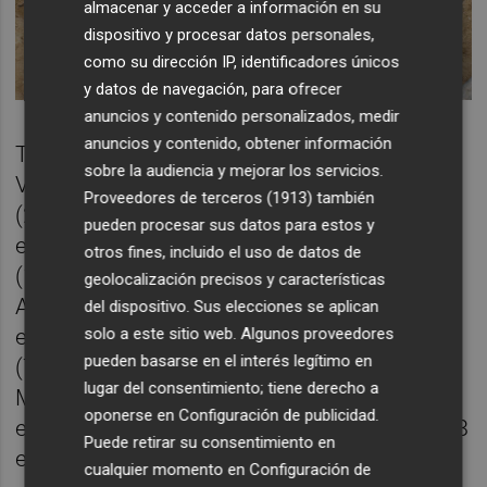
almacenar y acceder a información en su
dispositivo y procesar datos personales,
como su dirección IP, identificadores únicos
y datos de navegación, para ofrecer
anuncios y contenido personalizados, medir
anuncios y contenido, obtener información
Tras estas regiones se sitúan la Comunitat
sobre la audiencia y mejorar los servicios.
Valenciana (289.327 euros); Castilla y León
Proveedores de terceros (1913)
también
(226.760 euros); Extremadura (192.422
pueden procesar sus datos para estos y
euros); Navarra (140.974 euros); Aragón
otros fines, incluido el uso de datos de
(126.759 euros); Baleares (124.195 euros);
geolocalización precisos y características
Asturias (105.815 euros); Galicia (77.686
del dispositivo. Sus elecciones se aplican
solo a este sitio web. Algunos proveedores
euros); Canarias (74.104 euros); Cantabria
pueden basarse en el interés legítimo en
(70.163 euros); Euskadi (70.419 euros);
lugar del consentimiento; tiene derecho a
Murcia (65.032 euros); La Rioja (59.119
oponerse en
Configuración de publicidad
.
euros); Madrid (58.829 euros); Ceuta (31.868
Puede retirar su consentimiento en
euros) y Melilla (31.758 euros).
cualquier momento en
Configuración de