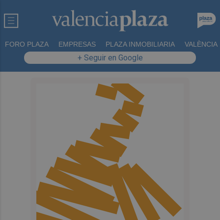
FORO PLAZA
EMPRESAS
PLAZA INMOBILIARIA
VALÈNCIA
+ Seguir en Google