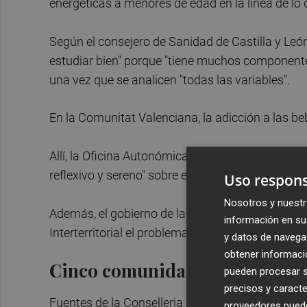
energéticas a menores de edad en la línea de lo 
Según el consejero de Sanidad de Castilla y Leó
estudiar bien" porque "tiene muchos componentes
una vez que se analicen "todas las variables".
En la Comunitat Valenciana, la adicción a las be
Allí, la Oficina Autonómica de Salud Mental y Ad
reflexivo y sereno" sobre esta problemática "con
Uso respons
Nosotros y nuestr
Además, el gobierno de la Generalitat Valenciana
información en su 
Interterritorial el problema de adicción a las beb
y datos de navega
obtener informació
Cinco comunidades prevén valo
pueden procesar su
precisos y caracte
Fuentes de la Conselleria de Salud de Baleares
proveedores pueden