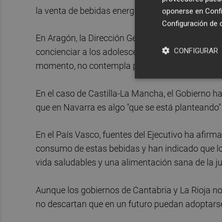
la venta de bebidas energéticas a los menores de 
oponerse en
Confi
Configuración de 
En Aragón, la Dirección General de Salud Públic
CONFIGURAR
concienciar a los adolescentes del riesgo que 
momento, no contempla prohibirlo como ha anun
En el caso de Castilla-La Mancha, el Gobierno ha
que en Navarra es algo "que se está planteando
En el País Vasco, fuentes del Ejecutivo ha afirm
consumo de estas bebidas y han indicado que lo 
vida saludables y una alimentación sana de la j
Aunque los gobiernos de Cantabria y La Rioja n
no descartan que en un futuro puedan adoptarse 