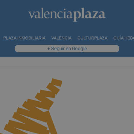
PLAZA INMOBILIARIA
VALÈNCIA
CULTURPLAZA
GUÍA HED
+ Seguir en Google