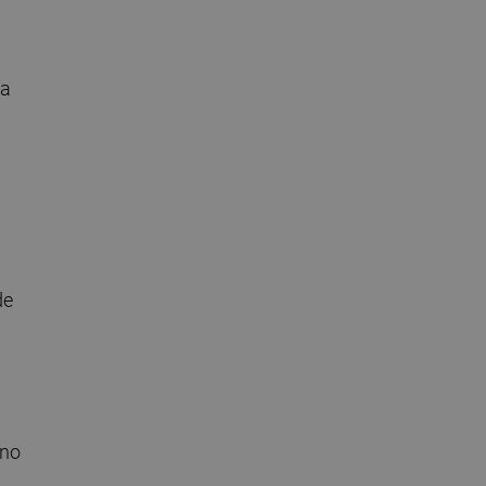
la
de
 no