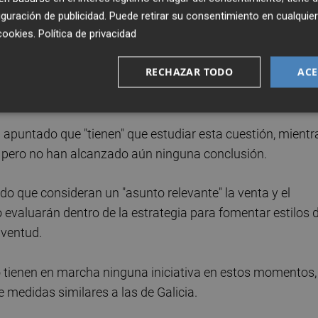
edad es una iniciativa a "explorar y valorar".
guración de publicidad
. Puede retirar su consentimiento en cualqu
cookies
.
Política de privacidad
a del Gobierno de Aragón estudia el diseño de acciones pa
RECHAZAR TODO
ACE
supone el consumo de bebidas energéticas aunque, de
ciado Galicia.
 apuntado que "tienen" que estudiar esta cuestión, mientr
" pero no han alcanzado aún ninguna conclusión.
ado que consideran un "asunto relevante" la venta y el
evaluarán dentro de la estrategia para fomentar estilos 
uventud.
o tienen en marcha ninguna iniciativa en estos momentos,
medidas similares a las de Galicia.