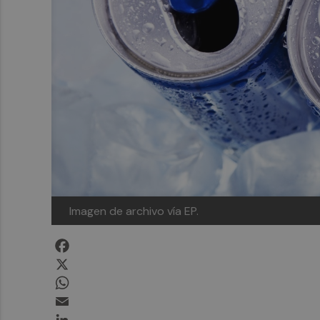
Imagen de archivo vía EP.
Facebook
X
WhatsApp
Email
LinkedIn