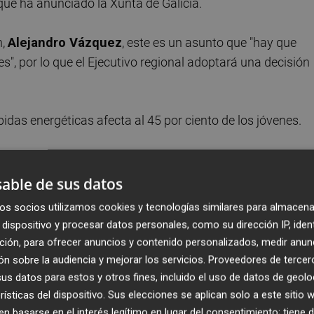
que ha anunciado la Xunta de Galicia.
n,
Alejandro Vázquez
, este es un asunto que "hay que
", por lo que el Ejecutivo regional adoptará una decisión
bidas energéticas afecta al 45 por ciento de los jóvenes.
icciones ya está llevando a cabo un "estudio sensato,
 el ánimo de hacer un abordaje que pueda resolverlo".
able de sus datos
os socios utilizamos cookies y tecnologías similares para almacena
 solicitará al Ministerio de Sanidad abordar en un Consej
dispositivo y procesar datos personales, como su dirección IP, iden
idas energéticas.
ción, para ofrecer anuncios y contenido personalizados, medir anun
n sobre la audiencia y mejorar los servicios.
Proveedores de tercer
rar su regulación
s datos para estos y otros fines, incluido el uso de datos de geolo
rísticas del dispositivo. Sus elecciones se aplican solo a este sitio
 han señalado a EFE que consideran que regular el consum
 basarse en el interés legítimo en lugar del consentimiento; tiene 