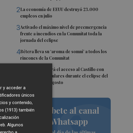
2
La economía de EEUU destruyó 23.000
empleos en julio
3
Activado el máximo nivel de preemergencia
frente a incendios en la Comunitat toda la
jornada del eclipse
4
Bétera lleva su ‘aroma de somni’ a todos los
rincones de la Comunitat
5
Xàtiva restringirá el acceso al Castillo con
vehículos particulares durante el eclipse del
próximo 12 de agosto
r y acceder a
o
tificadores únicos
cios y contenido,
Suscríbete al canal
os (1913)
también
calización
de Whatsapp
 web. Algunos
o y
Siempre al día de las últimas
derecho a