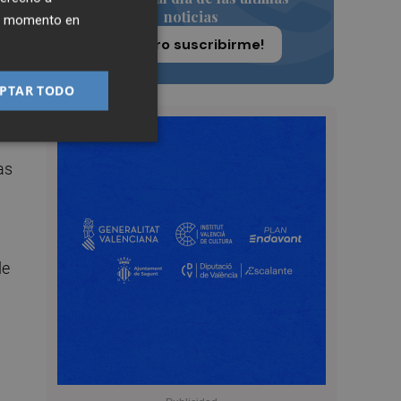
noticias
ier momento en
¡Quiero suscribirme!
ra
PTAR TODO
as
de