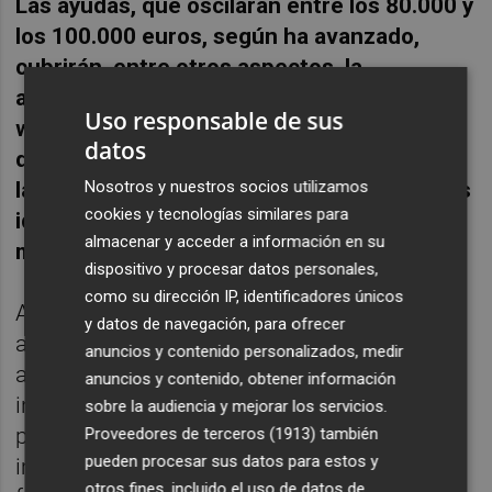
Las ayudas, que oscilarán entre los 80.000 y
los 100.000 euros, según ha avanzado,
cubrirán, entre otros aspectos, la
adquisición de brazaletes identificativos y
Uso responsable de sus
walkie talkies para los voluntarios, camillas
datos
de emergencia para el traslado de heridos,
Nosotros y nuestros socios utilizamos
la edición de folletos informativos en varios
cookies y tecnologías similares para
idiomas o la instalación de sirenas y otros
almacenar y acceder a información en su
mecanismos de aviso.
dispositivo y procesar datos personales,
como su dirección IP, identificadores únicos
Así, Mazón ha reiterado que “el objetivo es
y datos de navegación, para ofrecer
adoptar todas las medidas posibles que
anuncios y contenido personalizados, medir
ayuden a mejorar la seguridad, la
anuncios y contenido, obtener información
información, la concienciación y la
sobre la audiencia y mejorar los servicios.
prevención y contar para ello con la
Proveedores de terceros (1913)
también
pueden procesar sus datos para estos y
implicación de todos; ayuntamientos,
otros fines, incluido el uso de datos de