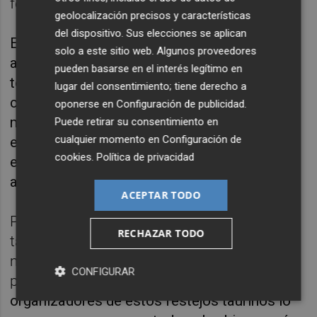
federación y participantes”.
geolocalización precisos y características
del dispositivo. Sus elecciones se aplican
El presidente de la Diputación de Alicante ha
solo a este sitio web. Algunos proveedores
añadido que el refuerzo de la seguridad
pueden basarse en el interés legítimo en
tendrá también una incidencia positiva en la
lugar del consentimiento; tiene derecho a
cobertura de las pólizas de seguros. “Lo
oponerse en
Configuración de publicidad
.
mejor que podemos hacer para facilitar que
Puede retirar su consentimiento en
cualquier momento en
Configuración de
estos eventos puedan tener un buen seguro
cookies
.
Política de privacidad
es reforzar inicialmente la seguridad”, ha
apuntado.
ACEPTAR TODO
Por su parte, el presidente de las peñas
RECHAZAR TODO
taurinas ha incidido en la importancia de las
medidas de seguridad para evitar que se
CONFIGURAR
produzcan accidentes o descuidos.
“Como
organizadores de estos festejos taurinos lo