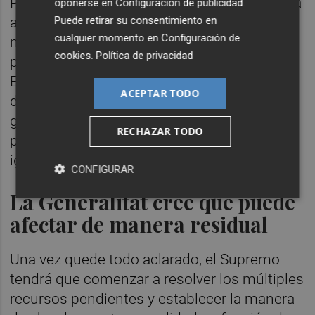
Por ejemplo, cómo compatibilizar la doctrina
oponerse en
Configuración de publicidad
.
acuñada por la sentencia del TJUE con las
Puede retirar su consentimiento en
cualquier momento en
Configuración de
normas relativas al acceso al empleo
cookies
.
Política de privacidad
público, incluyendo a los nacionales de los
Estados miembros, así como con las reglas
ACEPTAR TODO
del ordenamiento jurídico nacional que
garantizan el derecho de acceso al empleo
RECHAZAR TODO
público conforme a los principios de
igualdad, mérito y capacidad.
CONFIGURAR
La Generalitat cree que puede
afectar de manera residual
Una vez quede todo aclarado, el Supremo
tendrá que comenzar a resolver los múltiples
recursos pendientes y establecer la manera