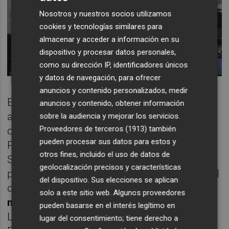
Nosotros y nuestros socios utilizamos
cookies y tecnologías similares para
almacenar y acceder a información en su
dispositivo y procesar datos personales,
como su dirección IP, identificadores únicos
y datos de navegación, para ofrecer
anuncios y contenido personalizados, medir
El Gobierno central, mientras tanto, esperará
anuncios y contenido, obtener información
a que hablen los tribunales españoles, tal
sobre la audiencia y mejorar los servicios.
Proveedores de terceros (1913)
también
como expresó el ministro de Función
pueden procesar sus datos para estos y
Pública,
José Luis Escrivá
. Por lo pronto, el
otros fines, incluido el uso de datos de
Supremo ha acordado iniciar actuaciones
geolocalización precisos y características
para formular cuestión prejudicial al Tribunal
del dispositivo. Sus elecciones se aplican
de Justicia de la Unión Europea
sobre el
solo a este sitio web. Algunos proveedores
modo de abordar la fijeza en los contratos
.
pueden basarse en el interés legítimo en
Las dudas del alto tribunal son numerosas.
lugar del consentimiento; tiene derecho a