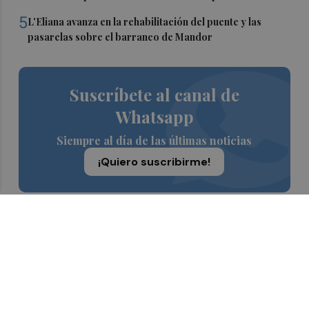
5
L'Eliana avanza en la rehabilitación del puente y las
pasarelas sobre el barranco de Mandor
Suscríbete al canal de
Whatsapp
Siempre al día de las últimas noticias
¡Quiero suscribirme!