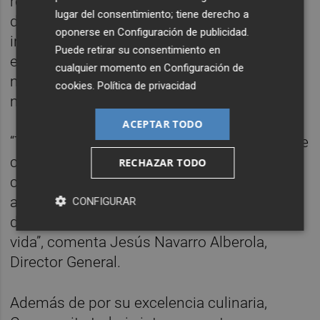
realizar esfuerzos físicos intensos, como el
lugar del consentimiento; tiene derecho a
deporte o el trabajo, aunque no sólo está
oponerse en
Configuración de publicidad
.
indicado en estos casos, puede consumirse
Puede retirar su consentimiento en
en cualquier momento, siendo una opción
cualquier momento en
Configuración de
más saludable que otros refrescos del
cookies
.
Política de privacidad
mercado.
ACEPTAR TODO
“Teníamos que devolverle a las personas que
compran y cocinan con Carmencita, todo el
RECHAZAR TODO
cariño que nos han dado durante estos 100
años, y qué mejor forma que investigando y
CONFIGURAR
desarrollando productos que mejoren su
vida”, comenta Jesús Navarro Alberola,
Director General.
Además de por su excelencia culinaria,