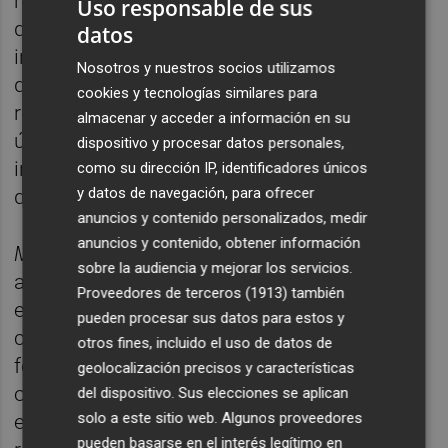
relanzado este año un novedoso producto
Uso responsable de sus
que destaca por su compromiso con la
datos
innovación al dar solución a una necesidad
Nosotros y nuestros socios utilizamos
que estaba por cubrir. Éste es el caso del
cookies y tecnologías similares para
refresco multivitamínico
Mano de Santo
, la
almacenar y acceder a información en su
última apuesta de la empresa por la
dispositivo y procesar datos personales,
investigación y el desarrollo de productos
como su dirección IP, identificadores únicos
y datos de navegación, para ofrecer
que mejoran la vida de las personas.
anuncios y contenido personalizados, medir
anuncios y contenido, obtener información
Mano de Santo
se distingue como la
sobre la audiencia y mejorar los servicios.
alternativa saludable a las bebidas
Proveedores de terceros (1913)
también
energéticas convencionales, ya que no
pueden procesar sus datos para estos y
contiene cafeína, taurina ni azúcar. Su
otros fines, incluido el uso de datos de
fórmula multivitamínica única ofrece una
geolocalización precisos y características
opción refrescante que contrarresta los
del dispositivo. Sus elecciones se aplican
solo a este sitio web. Algunos proveedores
efectos del alcohol y restaura la energía tras
pueden basarse en el interés legítimo en