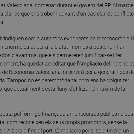
tat Valenciana, nomenat durant el govern del PP. Al marge
da clar és que ens trobem davant d’un cas clar de conflicte
ca.
ivindiquen com a autèntics exponents de la tecnocràcia i 
n enorme calat per a la ciutat i només a posteriori han
os d’avantmà, que els permeteren justificar-se i fer
 al moment, ha quedat acreditar que l’Ampliació del Port no e
de l’economia valenciana, ni servirà per a generar llocs d
uaris. Tampoc no és peremptòria tal com ens ha volgut fer
ix que actualment s’està lluny d’utilitzar el màxim de la
aposta pel formigó finançada amb recursos públics i a cos
it, tal com reconeixen els seus propis promotors, sense la
d’Alboraia fins al port. L’ampliació per si sola tindria un