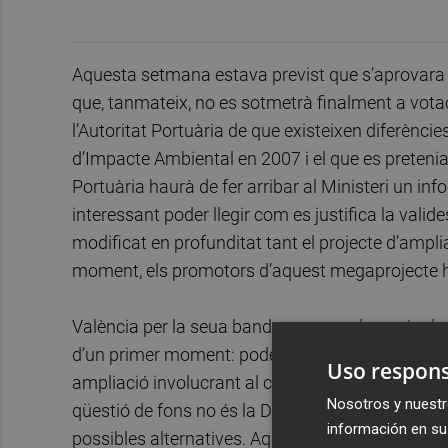
Aquesta setmana estava previst que s’aprovara l’
que, tanmateix, no es sotmetrà finalment a votaci
l’Autoritat Portuària de que existeixen diferèncie
d’Impacte Ambiental en 2007 i el que es preteni
Portuària haurà de fer arribar al Ministeri un in
interessant poder llegir com es justifica la vali
modificat en profunditat tant el projecte d’ampli
moment, els promotors d’aquest megaprojecte ha
València per la seua banda guanya algo més de t
d’un primer moment: poder abordar un debat serè
Uso respons
ampliació involucrant al conjunt de la societat.
Nosotros y nuestr
qüestió de fons no és la DIA en si, sinó que cal s
información en su 
possibles alternatives. Aquest és el debat que ne