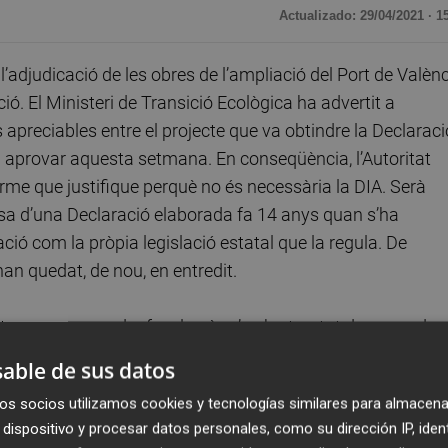
Actualizado: 29/04/2021 · 1
adjudicació de les obres de l’ampliació del Port de Valèn
ó. El Ministeri de Transició Ecològica ha advertit a
s apreciables entre el projecte que va obtindre la Declaraci
a aprovar aquesta setmana. En conseqüència, l’Autoritat
forme que justifique perquè no és necessària la DIA. Serà
desa d’una Declaració elaborada fa 14 anys quan s’ha
ació com la pròpia legislació estatal que la regula. De
n quedat, de nou, en entredit.
emps per a poder fer el què se’ns ha tractat de negar des
 i en profunditat sobre la conveniència d’aquesta
able de sus datos
 És cert, com escrivia Joan Romero fa unes setmanes, que 
os socios utilizamos cookies y tecnologías similares para almacena
ituar-la en un debat de conjunt sobre la l’ampliació i les se
dispositivo y procesar datos personales, como su dirección IP, iden
cessitem. El nerviosisme i l’agrietat amb que es