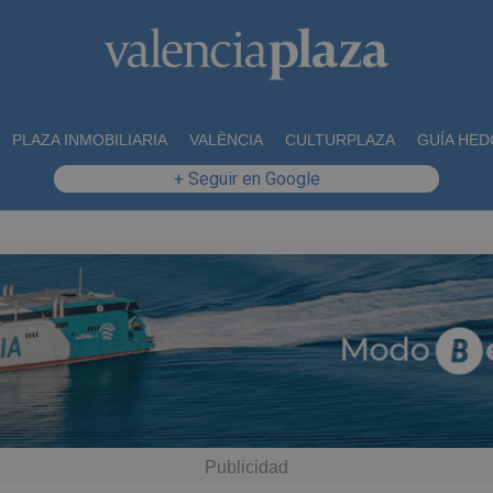
PLAZA INMOBILIARIA
VALÈNCIA
CULTURPLAZA
GUÍA HED
+ Seguir en Google