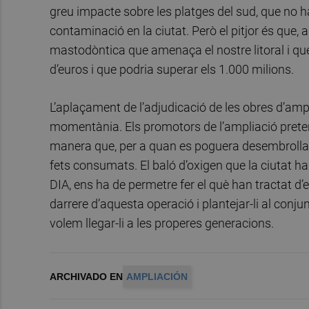
greu impacte sobre les platges del sud, que no han
contaminació en la ciutat. Però el pitjor és que, 
mastodòntica que amenaça el nostre litoral i que
d’euros i que podria superar els 1.000 milions.
L’aplaçament de l’adjudicació de les obres d’ampl
momentània. Els promotors de l’ampliació preten
manera que, per a quan es poguera desembrollar 
fets consumats. El baló d’oxigen que la ciutat h
DIA, ens ha de permetre fer el què han tractat d’e
darrere d’aquesta operació i plantejar-li al conjun
volem llegar-li a les properes generacions.
ARCHIVADO EN
AMPLIACIÓN