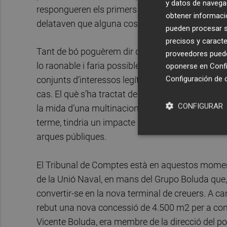
y datos de navega
respongueren els primers interrogants plantejats 
obtener informació
delataven que alguna cosa no anava gens bé.
pueden procesar su
precisos y caracte
Tant de bó poguèrem dir que se’ns està plantejan
proveedores pueden
lo raonable i faria possible abordar un debat e
oponerse en
Confi
Configuración de 
conjunts d’interessos legítims que es pogueren c
cas. El què s’ha tractat de fer amb l’ampliació de
CONFIGURAR
la mida d’una multinacional, que beneficia a un 
terme, tindria un impacte mediambiental de greus
arques públiques.
El Tribunal de Comptes està en aquestos moments 
de la Unió Naval, en mans del Grupo Boluda que, 
convertir-se en la nova terminal de creuers. A ca
rebut una nova concessió de 4.500 m2 per a constr
Vicente Boluda, era membre de la direcció del por