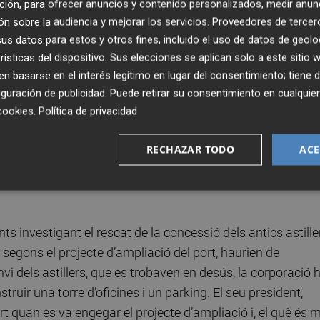
ción, para ofrecer anuncios y contenido personalizados, medir anun
pels moviments socials i les sol·licituds de transparència
n sobre la audiencia y mejorar los servicios.
Proveedores de tercer
s datos para estos y otros fines, incluido el uso de datos de geolo
rísticas del dispositivo. Sus elecciones se aplican solo a este sitio
t un dilema sobre el model de ciutat que volem. Això seri
 basarse en el interés legítimo en lugar del consentimiento; tiene 
ntorn a dos grans propostes de futur que condensaren
guración de publicidad
. Puede retirar su consentimiento en cualqu
cookies
.
Política de privacidad
ontraposar valorant pros i contres. Però eixe no ha sigut e
l Port és colar per la porta de darrere un megaprojecte fet
RECHAZAR TODO
ACE
grup molt concret de grans empresaris i que, de portar-se 
 conseqüències per a la ciutat i un cost enorme per a les
investigant el rescat de la concessió dels antics astille
segons el projecte d’ampliació del port, haurien de
nvi dels astillers, que es trobaven en desús, la corporació 
uir una torre d’oficines i un parking. El seu president,
t quan es va engegar el projecte d’ampliació i, el què és 