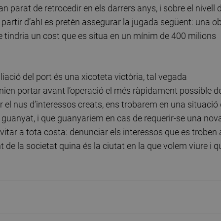
 parat de retrocedir en els darrers anys, i sobre el nivell 
a partir d’ahí es pretèn assegurar la jugada següent: una o
 tindria un cost que es situa en un mínim de 400 milions
iació del port és una xicoteta victòria, tal vegada
ien portar avant l’operació el més ràpidament possible d
el nus d’interessos creats, ens trobarem en una situació
a guanyat, i que guanyariem en cas de requerir-se una nov
vitar a tota costa: denunciar els interessos que es troben 
t de la societat quina és la ciutat en la que volem viure i q