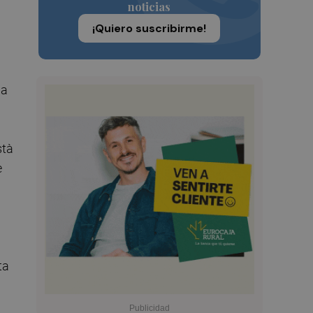
noticias
¡Quiero suscribirme!
la
stà
e
ta