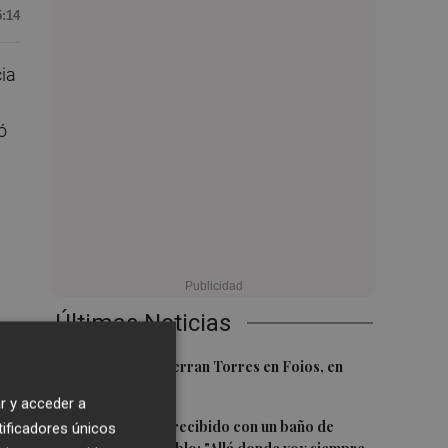
5:14
cia
ó
Últimas Noticias
1
El homenaje a Ferran Torres en Foios, en
la
imágenes
r y acceder a
ues
2
Ferran Torres, recibido con un baño de
tificadores únicos