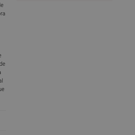
de
bra
e
 de
a
al
ue