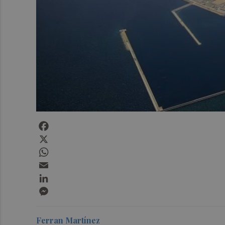
Facebook
X
WhatsApp
Email
LinkedIn
Messenger
Ferran Martínez