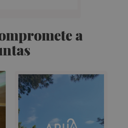
 compromete a
untas