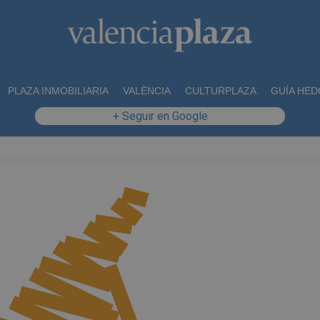
PLAZA INMOBILIARIA
VALÈNCIA
CULTURPLAZA
GUÍA HED
+ Seguir en Google