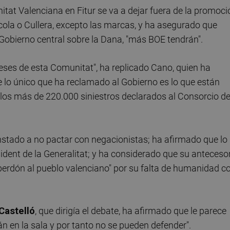
nitat Valenciana en Fitur se va a dejar fuera de la promoci
cola o Cullera, excepto las marcas, y ha asegurado que
Gobierno central sobre la Dana, "más BOE tendrán".
ereses de esta Comunitat", ha replicado Cano, quien ha
ue lo único que ha reclamado al Gobierno es lo que están
 los más de 220.000 siniestros declarados al Consorcio d
nstado a no pactar con negacionistas; ha afirmado que lo
sident de la Generalitat; y ha considerado que su anteceso
perdón al pueblo valenciano" por su falta de humanidad c
Castelló
, que dirigía el debate, ha afirmado que le parece
án en la sala y por tanto no se pueden defender".