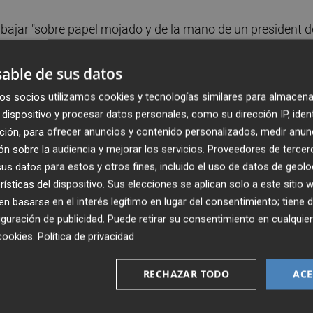
abajar "sobre papel mojado y de la mano de un president d
 que esta Conselleria ha sido "sinónimo de dejadez,
eclamado rebajas fiscales para facilitar la llegada de
able de sus datos
os socios utilizamos cookies y tecnologías similares para almacena
dispositivo y procesar datos personales, como su dirección IP, iden
ción, para ofrecer anuncios y contenido personalizados, medir anun
n sobre la audiencia y mejorar los servicios.
Proveedores de tercer
económicos antes de la Dana avalaban que las políticas
s datos para estos y otros fines, incluido el uso de datos de geolo
rectas", ha anunciado medidas como un Plan de apoyo al
rísticas del dispositivo. Sus elecciones se aplican solo a este sitio
udas a las pymes industriales afectadas por la riada, la
 basarse en el interés legítimo en lugar del consentimiento; tiene 
iomasa en 2025.
guración de publicidad
. Puede retirar su consentimiento en cualqu
cookies
.
Política de privacidad
as para productos artesanales e industriales, la regulació
RECHAZAR TODO
ACE
rsiones, la actualización de la Ley de Comercio de 2011, un
 estaciones de ITV en Chiva, Segorbe y Torrent han sido