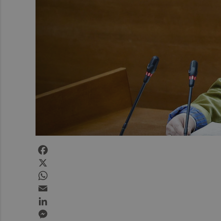
Facebook
X
WhatsApp
Email
LinkedIn
Messenger