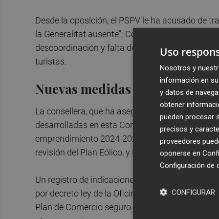
Desde la oposición, el PSPV le ha acusado de tr
la Generalitat ausente"; Compromís ha destacado
descoordinación y falta de liderazgo"; y Vox ha r
Uso respons
turistas.
Nosotros y nuestr
información en su 
Nuevas medidas
y datos de navega
obtener informació
La consellera, que ha asegurado que los datos 
pueden procesar su
desarrolladas en esta Conselleria "eran las cor
precisos y caracte
emprendimiento 2024-2027, un aumento de las ay
proveedores pueden
revisión del Plan Eólico, y un Plan Director de B
oponerse en
Confi
Configuración de 
Un registro de indicaciones geográficas protegid
CONFIGURAR
por decreto ley de la Oficina Valenciana de Inve
Plan de Comercio seguro al consumidor y nuevas