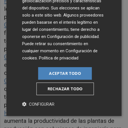
Futurejobs.ai
es la primera plataforma de e-
geolocalización precisos y características
learning en inteligencia artificial generativa
del dispositivo. Sus elecciones se aplican
solo a este sitio web. Algunos proveedores
para profesionales del diseño y marketing.
pueden basarse en el interés legítimo en
Gambea
es una marca de moda inspirada en
lugar del consentimiento; tiene derecho a
fútbol que ofrece los mejores productos en
oponerse en
Configuración de publicidad
.
tendencia a sus clientes y trabaja junto a los
Puede retirar su consentimiento en
principales clubes de España y México.
cualquier momento en
Configuración de
Global Pulses Market
es un marketplace para
cookies
.
Política de privacidad
el comercio de legumbres y semillas,
conectando oferta y demanda mundial.
ACEPTAR TODO
Goatedlink
es una marca de ropa disruptiva
que desarrolla prendas que implementan
RECHAZAR TODO
tecnología con códigos QR y etiquetas NFC
para que el usuario pueda dar un toque único.
CONFIGURAR
Hits Global
ha desarrollado un software que
aumenta la productividad de las plantas de