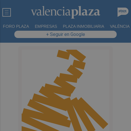
FORO PLAZA
EMPRESAS
PLAZA INMOBILIARIA
VALÈNCIA
+ Seguir en Google