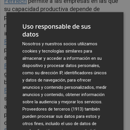
Fennech
permite a las empresas en las que
su capacidad productiva depende de
personas aumentar su productividad de
manera automatizada y reducir riesgos e
Uso responsable de sus
incertidumbres.
datos
Findr
desbloquea nuevas oportunidades a
Nosotros y nuestros socios utilizamos
personas ambiciosas con grandes
cookies y tecnologías similares para
aspiraciones, impulsando su carrera laboral.
almacenar y acceder a información en su
Flambea
ofrece la mejor recomendación
dispositivo y procesar datos personales,
como su dirección IP, identificadores únicos
gastronómica a través de un algoritmo
y datos de navegación, para ofrecer
basado en los gustos de cada usuario.
anuncios y contenido personalizados, medir
Focus
, enfocado a las clínicas, transforma el
anuncios y contenido, obtener información
sector del asesoramiento tradicional
sobre la audiencia y mejorar los servicios.
aportando el máximo valor y con tecnología
Proveedores de terceros (1913)
también
para el control económico y toma de
pueden procesar sus datos para estos y
decisiones.
otros fines, incluido el uso de datos de