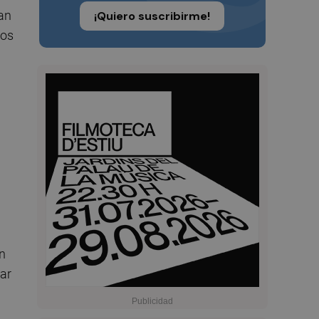
an
¡Quiero suscribirme!
pos
n
ar