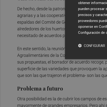
obtener informació
De hecho, desde la patronal estatal apuntan que 
pueden procesar su
precisos y caracte
agrarias y a las cooperativas- viene negociando, 
proveedores pueden
espaldas del Comité de Gestión de Cítricos" un
oponerse en
Confi
alrededores de los huertos de naranja. Y esto pue
Configuración de 
necesitado de acuerdos para hacer frente a otr
CONFIGURAR
En este sentido, la reunión convocada para este 
Agroalimentàries de la Comunitat, y a la que ha 
sus propuestas, el borrador de acuerdo recoge, p
superficie de las variedades que provoquen la ap
que son las que trajeron el problema- son las q
Problema a futuro
Otra posibilidad es la de cubrir los campos de 
mayormente de grandes empresarios. Pero ahí su