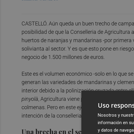
CASTELLÓ. Aún queda un buen trecho de campaña 
posibilidad de que la Conselleria de Agricultura
huertos de naranjas y mandarinas -por primera v
solivianta al sector. Y es que esto pone en riesg
negocio de 1.500 millones de euros.
Este es el volumen económico -solo en lo que se 
generan las variedades de mandarinas y clementi
interior debido a la polinización cruzada entre 
pinyolà
, Agricultura viene publicando una orden,
Uso respons
colmenas. Pero en este ejercicio el sector -desde
Nosotros y nuestr
intención de la conselleria es acercar las abeja
información en su 
Una brecha en el sector
y datos de navega