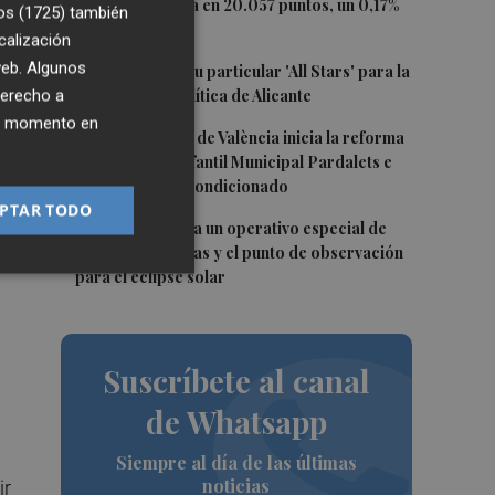
2
El Ibex 35 cierra en 20.057 puntos, un 0,17%
os (1725)
también
más
calización
3
 web. Algunos
El PSPV ultima su particular 'All Stars' para la
Conferencia Política de Alicante
derecho a
ier momento en
4
El Ayuntamiento de València inicia la reforma
de la Escuela Infantil Municipal Pardalets e
instalará aire acondicionado
PTAR TODO
5
València prepara un operativo especial de
limpieza en playas y el punto de observación
e
para el eclipse solar
Suscríbete al canal
de Whatsapp
Siempre al día de las últimas
noticias
ir