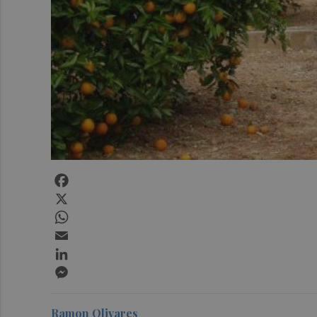
Facebook
X
WhatsApp
Email
LinkedIn
Messenger
Ramon Olivares