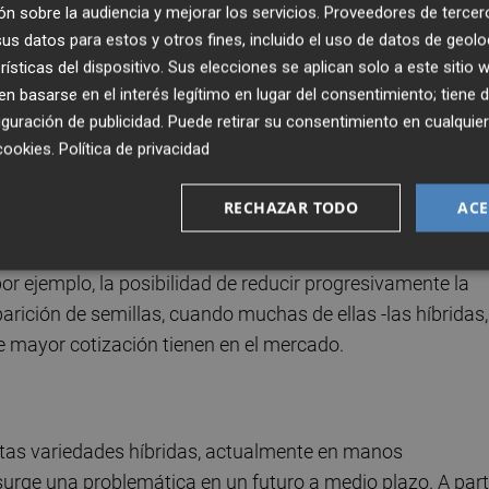
n sobre la audiencia y mejorar los servicios.
Proveedores de tercer
"parte del sector -en referencia a las organizaciones
s datos para estos y otros fines, incluido el uso de datos de geolo
rísticas del dispositivo. Sus elecciones se aplican solo a este sitio
con el beneplácito de la Conselleria de Agricultura y a
 basarse en el interés legítimo en lugar del consentimiento; tiene 
 documento que permita los asentamientos apícolas en los
guración de publicidad
. Puede retirar su consentimiento en cualqu
de provocar una grave división en el sector citrícola, tan
cookies
.
Política de privacidad
os problemas, como la llegada de plagas foráneas.
RECHAZAR TODO
ACE
lunes en la sede de la Federació de Cooperatives
sido invitado el CGC, se espera caldeada. No en vano, entr
or ejemplo, la posibilidad de reducir progresivamente la
arición de semillas, cuando muchas de ellas -las híbridas,
ue mayor cotización tienen en el mercado.
estas variedades híbridas, actualmente en manos
rge una problemática en un futuro a medio plazo. A part