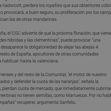
a nadorcott, perderá los
royalties
que sus obtentores cobr
sto provocará, a buen seguro, su proliferación por los cam
lican las de otras mandarinas.
ña, el CGC advierte de que la próxima floración, que viene
des híbridas y las clementinas", puede provocar "una
 desaparece la obligatoriedad de alejar las abejas 4
l resto de España, apicultores de otras comunidades
 habitual- hasta la valenciana.
enses y del resto de la Comunitat, "el motor de nuestro
dos y defender la cuota de las naranjas", señala la
u
, pierdan cuota de mercado, que inmediatamente cubriría
mentinas no tienen semillas, como Marruecos. Por no habl
ampañas" recuperar, argumenta Sanfeliu.