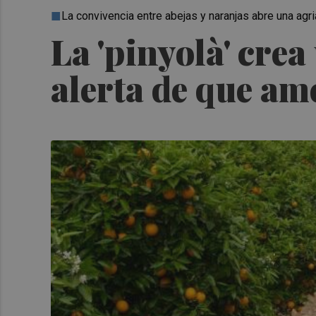
La convivencia entre abejas y naranjas abre una agri
La 'pinyolà' crea
alerta de que am