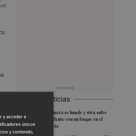
6:43
los
ue
Últimas Noticias
1
Una batea clochinera se hunde y otra sufre
r y acceder a
daños en un incidente con un buque en el
tificadores únicos
puerto de Valencia
cios y contenido,