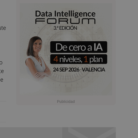
ste
o
te
de