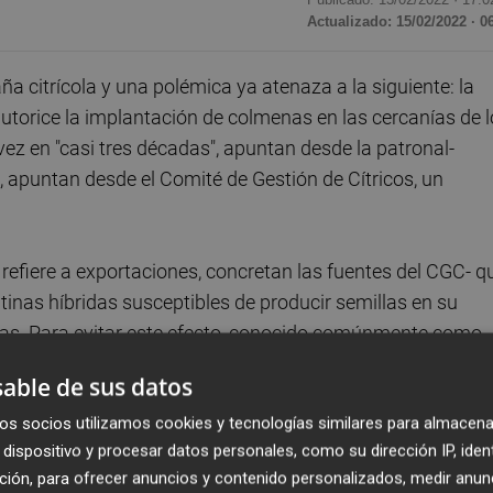
Actualizado: 15/02/2022 · 0
citrícola y una polémica ya atenaza a la siguiente: la
 autorice la implantación de colmenas en las cercanías de 
ez en "casi tres décadas", apuntan desde la patronal-
o, apuntan desde el Comité de Gestión de Cítricos, un
refiere a exportaciones, concretan las fuentes del CGC- q
nas híbridas susceptibles de producir semillas en su
ellas. Para evitar este efecto, conocido comúnmente como
 año tras año, que impone restricciones a la ubicación de
able de sus datos
 el
campo
a los
exportadores
- viene denunciando que la
os socios utilizamos cookies y tecnologías similares para almacena
s a los campos.
dispositivo y procesar datos personales, como su dirección IP, iden
ción, para ofrecer anuncios y contenido personalizados, medir anun