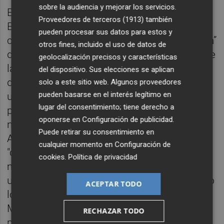
sobre la audiencia y mejorar los servicios.
El actual portavoz de la Mesa por la
Proveedores de terceros (1913)
también
Educación en Libertad,
Vicente Morro
,
pueden procesar sus datos para estos y
criticaba el jueves “la intencionalidad política”
otros fines, incluido el uso de datos de
de la Conselleria en la nueva convocatoria de
geolocalización precisos y características
las Eramus+.“Claramente se reducen los
del dispositivo. Sus elecciones se aplican
derechos de todos los alumnos de las
solo a este sitio web. Algunos proveedores
pueden basarse en el interés legítimo en
universidades valencianas, públicas y
lugar del consentimiento; tiene derecho a
privadas, al cambiar las reglas del juego sin
oponerse en
Configuración de publicidad
.
ningún tipo de explicación", aseguraba.
Puede retirar su consentimiento en
Asimismo, destacaba que el anuncio llegara
cualquier momento en
Configuración de
"durante el verano, para evitar las
cookies
.
Política de privacidad
movilizaciones de los alumnos
universitarios”. Recordaba, además, que sólo
ACEPTAR TODO
los alumnos que cuenten con beca del
Ministerio o de la Conselleria optan al
RECHAZAR TODO
programa.