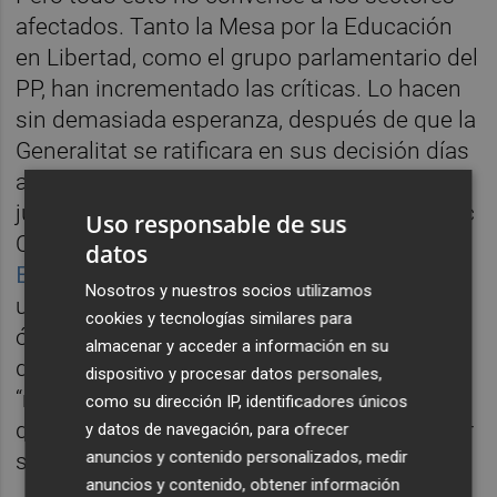
afectados. Tanto la Mesa por la Educación
en Libertad, como el grupo parlamentario del
PP, han incrementado las críticas. Lo hacen
sin demasiada esperanza, después de que la
Generalitat se ratificara en sus decisión días
atrás, incluso obviando una recomendación
jurídica. Cabe recordar que el Consell Jurídic
Uso responsable de sus
Consultiu (CJC)
instó a la Conselleria de
datos
Educación a justificar la exclusión
de las
Nosotros y nuestros socios utilizamos
universidades privadas de Erasmus+. El
cookies y tecnologías similares para
órgano oficial le pidió que argumentara la
almacenar y acceder a información en su
decisión “adecuadamente” o, de lo contrario,
dispositivo y procesar datos personales,
“reconsiderara el mentado criterio”. A pesar
como su dirección IP, identificadores únicos
de este texto, el departamento de Campanar
y datos de navegación, para ofrecer
anuncios y contenido personalizados, medir
siguió adelante con la convocatoria.
anuncios y contenido, obtener información