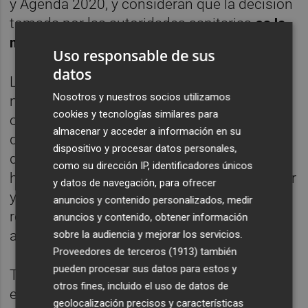
y Agenda 2020, y consideran que la decisión
tomada por las autoridades sanitarias
es la
más acertada
.
Uso responsable de sus
datos
La Orden Ministerial establece que los
Nosotros y nuestros socios utilizamos
niños/as podrán dar un paseo diario en vías
cookies y tecnologías similares para
o espacios de uso público manteniendo la
almacenar y acceder a información en su
distancia de seguridad. Como máximo será
dispositivo y procesar datos personales,
de 1 hora de duración entre las 9:00 y 21:00
como su dirección IP, identificadores únicos
horas y hasta 1 Km. de distancia de su hogar
y datos de navegación, para ofrecer
y grupos formados por un adulto
anuncios y contenido personalizados, medir
responsable y hasta tres menores de 14
anuncios y contenido, obtener información
años.
sobre la audiencia y mejorar los servicios.
Proveedores de terceros (1913)
también
pueden procesar sus datos para estos y
También establece que no estará permitido
otros fines, incluido el uso de datos de
el acceso a espacios recreativos infantiles al
geolocalización precisos y características