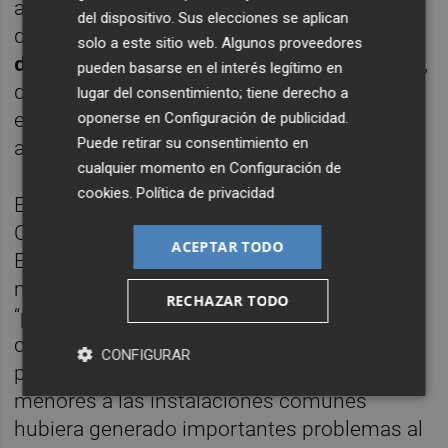
aire libre, así como a instalaciones
del dispositivo. Sus elecciones se aplican
deportivas.
No se ha autorizado la apertura
solo a este sitio web. Algunos proveedores
de ningún espacio comunitario.
Por lo tanto,
pueden basarse en el interés legítimo en
deben permanecer cerrados todos los
lugar del consentimiento; tiene derecho a
espacios y elementos comunes que
oponerse en
Configuración de publicidad
.
Puede retirar su consentimiento en
actualmente no pueden utilizarse
.
cualquier momento en
Configuración de
cookies
.
Política de privacidad
El presidente del Consejo General de
Colegios de Administradores de Fincas de
ACEPTAR TODO
España –CGCAFE-,
Salvador Díez
, considera
muy acertada esta decisión sanitaria,
RECHAZAR TODO
“porque pensamos que haber dejado al
criterio subjetivo de las comunidades de
CONFIGURAR
propietarios como podrían acceder los
menores a las instalaciones comunes
hubiera generado importantes problemas al