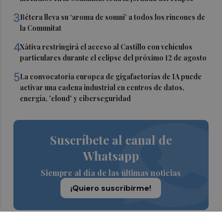
3
Bétera lleva su ‘aroma de somni’ a todos los rincones de
la Comunitat
4
Xàtiva restringirá el acceso al Castillo con vehículos
particulares durante el eclipse del próximo 12 de agosto
5
La convocatoria europea de gigafactorías de IA puede
activar una cadena industrial en centros de datos,
energía, 'cloud' y ciberseguridad
Suscríbete al canal de
Whatsapp
Siempre al día de las últimas noticias
¡Quiero suscribirme!