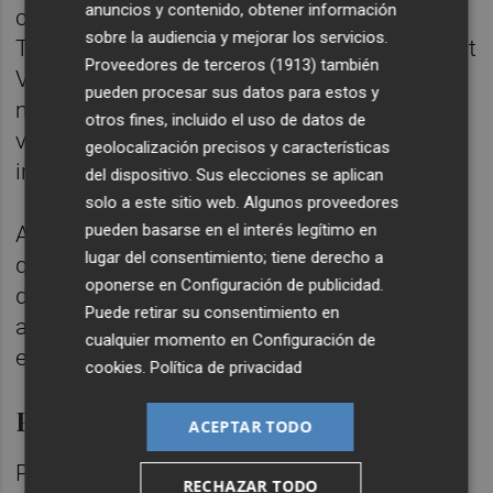
anuncios y contenido, obtener información
covid, que hoy ha autorizado implantar el
sobre la audiencia y mejorar los servicios.
Tribunal Superior de Justicia de la Comunitat
Proveedores de terceros (1913)
también
Valenciana, además de seguir haciendo
pueden procesar sus datos para estos y
mucho control en que se respete la
otros fines, incluido el uso de datos de
ventilación y el uso de mascarillas en
geolocalización precisos y características
interiores.
del dispositivo. Sus elecciones se aplican
solo a este sitio web. Algunos proveedores
pueden basarse en el interés legítimo en
Asimismo, ha recalcado la importancia de
lugar del consentimiento; tiene derecho a
que se acelere la vacunación de la tercera
oponerse en
Configuración de publicidad
.
dosis de los mayores de 60 años para
Puede retirar su consentimiento en
alcanzar al 99% de este colectivo ya que es
cualquier momento en
Configuración de
el grupo que registra casos más graves.
cookies
.
Política de privacidad
Pasaporte covid
ACEPTAR TODO
Por otra parte, ha comentado que el solo
RECHAZAR TODO