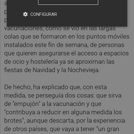
anuncio de que se iba a implantar el
pasaporte covid ya ha tenido "un impacto
CONFIGURAR
positivo" como es el aumento de la
vacunaciones, como se vio en las largas
colas que se formaron en los puntos móviles
instalados este fin de semana, de personas
que quieren asegurarse el acceso a espacios
de ocio y hostelería ya se aproximan las
fiestas de Navidad y la Nochevieja.
De hecho, ha explicado que, con esta
medida, se perseguía dos cosas: que sirva
de "empujón" a la vacunación y que
"contribuya a reducir en alguna medida los
brotes", aunque descarta, por la experiencia
de otros países, que vaya a tener "un gran