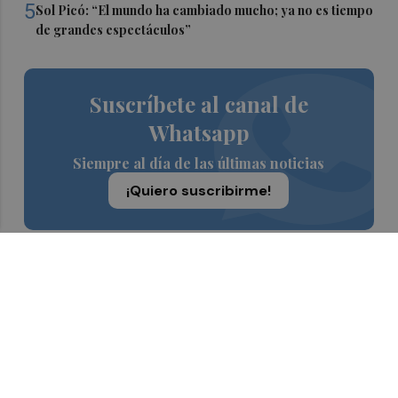
5
Sol Picó: “El mundo ha cambiado mucho; ya no es tiempo
de grandes espectáculos”
Suscríbete al canal de
Whatsapp
Siempre al día de las últimas noticias
¡Quiero suscribirme!