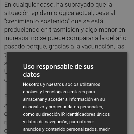
En cualquier caso, ha subrayado que la
situación epidemiológica actual, pese al
"crecimiento sostenido" que se está
produciendo en trasmisión y algo menor en
ingresos, no se puede comparar a la del año
pasado porque, gracias a la vacunación, las
tasas de incidencia están "por debajo, pero
sobre todo las de hospitalizaciones y camas
Uso responsable de sus
UCI ocupadas y las muertes no tienen nada
datos
que ver" con 2020.
Nosotros y nuestros socios utilizamos
cookies y tecnologías similares para
En ese sentido, ha señalado que si
almacenar y acceder a información en su
aumentan los contagios habrá también más
dispositivo y procesar datos personales,
casos "complicados" y puede que sea
como su dirección IP, identificadores únicos
necesaria alguna nueva restricción a la
y datos de navegación, para ofrecer
anuncios y contenido personalizados, medir
espera de ver cómo funciona el pasaporte