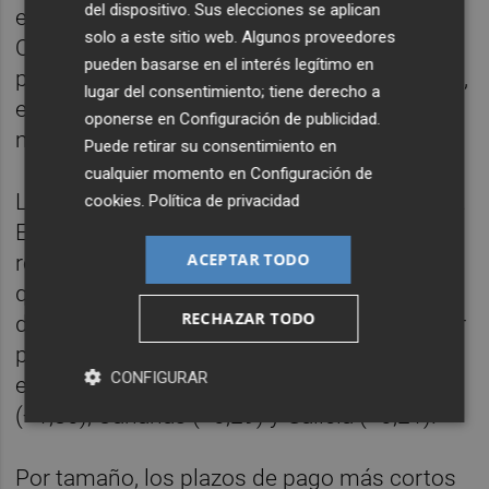
del dispositivo. Sus elecciones se aplican
efectivas sus facturas, hasta 12,76 días.
solo a este sitio web. Algunos proveedores
Química es también la que tiene un
pueden basarse en el interés legítimo en
porcentaje más elevado de pagos puntuales,
lugar del consentimiento; tiene derecho a
el 55%, y Elementos de transporte la que
oponerse en
Configuración de publicidad
.
menos con un 36%.
Puede retirar su consentimiento en
cualquier momento en
Configuración de
La diferencia entre comunidades es elevada.
cookies
.
Política de privacidad
En Navarra las empresas industriales
ACEPTAR TODO
registran una demora de 6,55 días, mientras
que en Melilla se llega a los 46,33 días, una
RECHAZAR TODO
diferencia de 40 días. En casi todas el sector
paga mejor que la media con las
CONFIGURAR
excepciones de Melilla (+22,35), Asturias
(+1,80), Canarias (+0,29) y Galicia (+0,21).
Por tamaño, los plazos de pago más cortos