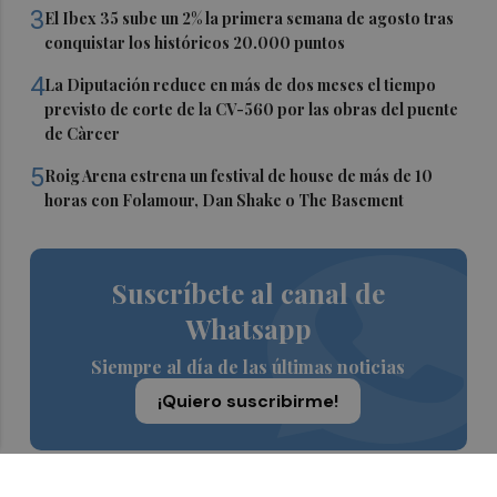
3
El Ibex 35 sube un 2% la primera semana de agosto tras
conquistar los históricos 20.000 puntos
4
La Diputación reduce en más de dos meses el tiempo
previsto de corte de la CV-560 por las obras del puente
de Càrcer
5
Roig Arena estrena un festival de house de más de 10
horas con Folamour, Dan Shake o The Basement
Suscríbete al canal de
Whatsapp
Siempre al día de las últimas noticias
¡Quiero suscribirme!