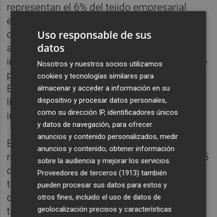
representan el 6% del tejido empresarial
español. De las cinco ramas que lo
Uso responsable de sus
componen, Alimentación y bebidas suma
datos
algo más del 17% y aporta el 21% de los
ingresos, mientras que Química, que supone
Nosotros y nuestros socios utilizamos
poco más del 4% del sector, genera el 17%.
cookies y tecnologías similares para
En su mayoría se trata de sociedades
almacenar y acceder a información en su
dispositivo y procesar datos personales,
limitadas, casi el 44%, y empresarios
como su dirección IP, identificadores únicos
individuales, el 37%.
y datos de navegación, para ofrecer
anuncios y contenido personalizados, medir
En concreto, dentro del sector Industria la
anuncios y contenido, obtener información
rama Química es la que mejor paga, con 7,95
sobre la audiencia y mejorar los servicios.
días de retraso medio en el segundo
Proveedores de terceros (1913)
también
trimestre del año y por debajo de la media
pueden procesar sus datos para estos y
del sector desde 2010. Elementos del
otros fines, incluido el uso de datos de
geolocalización precisos y características
transporte es la que más dilata hacer