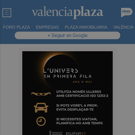
FORO PLAZA
EMPRESAS
PLAZA INMOBILIARIA
VALÈNCIA
+ Seguir en Google