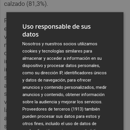
calzado (81,3%).
Por su parte, los servicios, cuyas
Uso responsable de sus
exportaciones aportan en conjunto mayor
datos
valor añadido que las manufacturas,
Nosotros y nuestros socios utilizamos
muestran diferencias entre sectores. Los
cookies y tecnologías similares para
que en mayor medida recurren a las
almacenar y acceder a información en su
importaciones son los relacionados con la
dispositivo y procesar datos personales,
información y comunicaciones y los
como su dirección IP, identificadores únicos
servicios de transporte, en los que el valor
y datos de navegación, para ofrecer
añadido extranjero de sus exportaciones se
anuncios y contenido personalizados, medir
sitúa en 2020 en un 15,6% (con un 84,4% de
anuncios y contenido, obtener información
valor doméstico). En el lado opuesto figuran
sobre la audiencia y mejorar los servicios.
las actividades administrativas y servicios
Proveedores de terceros (1913)
también
pueden procesar sus datos para estos y
auxiliares. El 91% de sus exportaciones
otros fines, incluido el uso de datos de
suponen valor añadido para la economía