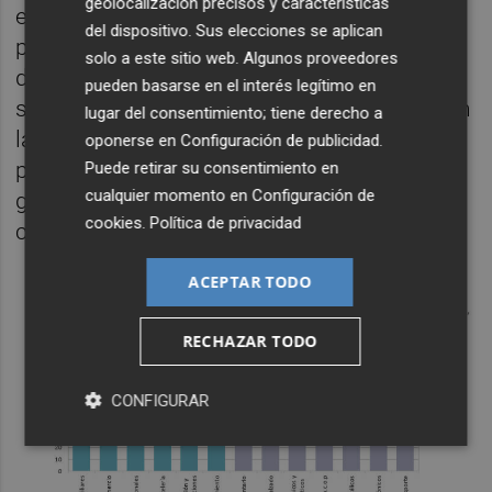
geolocalización precisos y características
española. Son datos relevantes porque el
del dispositivo. Sus elecciones se aplican
potencial de generación de valor añadido
solo a este sitio web. Algunos proveedores
doméstico asociado a la exportación de
pueden basarse en el interés legítimo en
servicios no turísticos es muy importante en
lugar del consentimiento; tiene derecho a
la actualidad en el mundo, y está
oponerse en
Configuración de publicidad
.
protagonizando una nueva etapa de la
Puede retirar su consentimiento en
cualquier momento en
Configuración de
globalización en los años recientes como
cookies
.
Política de privacidad
consecuencia de la digitalización.
ACEPTAR TODO
RECHAZAR TODO
CONFIGURAR