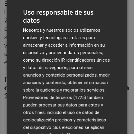
Esta es la relación de domingos y festivos
Uso responsable de sus
hábiles en la Comunitat Valenciana para
datos
2023. Estos completan el calendario de
aperturas de domingos en las grandes
Nosotros y nuestros socios utilizamos
superficies y centros comerciales
cookies y tecnologías similares para
valencianos ubicados en las zonas de gran
almacenar y acceder a información en su
dispositivo y procesar datos personales,
afluencia turística y que posibilitarán que
como su dirección IP, identificadores únicos
estén abiertas hasta enero de 2024.
y datos de navegación, para ofrecer
anuncios y contenido personalizados, medir
Domingos y festivos hábiles para
anuncios y contenido, obtener información
centros comerciales y comercios en
sobre la audiencia y mejorar los servicios.
2023
Proveedores de terceros (1725)
también
pueden procesar sus datos para estos y
8 de enero de 2023. Rebajas de invierno.
otros fines, incluido el uso de datos de
7 de abril de 2023. Viernes Santo. Mayor
geolocalización precisos y características
afluencia turística.
del dispositivo. Sus elecciones se aplican
9 de abril de 2023. Domingo de Pascua.