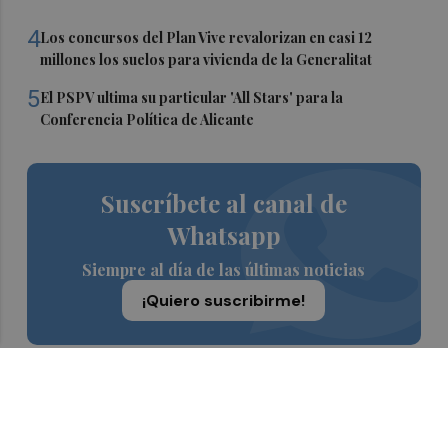
4
Los concursos del Plan Vive revalorizan en casi 12
millones los suelos para vivienda de la Generalitat
5
El PSPV ultima su particular 'All Stars' para la
Conferencia Política de Alicante
Suscríbete al canal de
Whatsapp
Siempre al día de las últimas noticias
¡Quiero suscribirme!