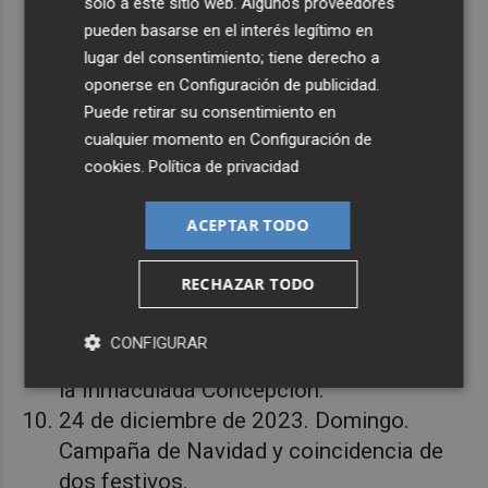
solo a este sitio web. Algunos proveedores
Mayor afluencia turística.
pueden basarse en el interés legítimo en
30 de abril de 2023. Domingo.
lugar del consentimiento; tiene derecho a
Coincidencia de dos festivos.
oponerse en
Configuración de publicidad
.
Puede retirar su consentimiento en
24 de junio de 2023. Sábado. San Juan.
cualquier momento en
Configuración de
Coincidencia de dos festivos.
cookies
.
Política de privacidad
2 de julio de 2023. Domingo. Rebajas de
verano.
ACEPTAR TODO
8 de octubre de 2023. Domingo.
Coincidencia de dos festivos.
RECHAZAR TODO
26 de noviembre de 2023. Domingo.
Campaña de Navidad.
CONFIGURAR
8 de diciembre de 2023. Viernes. Día de
la Inmaculada Concepción.
24 de diciembre de 2023. Domingo.
Campaña de Navidad y coincidencia de
dos festivos.