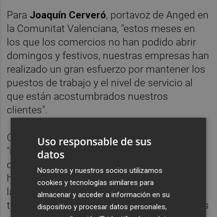
Para
Joaquín Cerveró
, portavoz de Anged en
la Comunitat Valenciana, "estos meses en
los que los comercios no han podido abrir
domingos y festivos, nuestras empresas han
realizado un gran esfuerzo por mantener los
puestos de trabajo y el nivel de servicio al
que están acostumbrados nuestros
clientes".
Cerveró ha señalado que los centros siguen
Uso responsable de sus
"recibiendo una cantidad creciente de
datos
compras online de nuestros clientes, que se
Nosotros y nuestros socios utilizamos
han acostumbrado a realizar cómodamente
cookies y tecnologías similares para
las compras durante su tiempo de
almacenar y acceder a información en su
teletrabajo. A ello debemos sumar las ventas
dispositivo y procesar datos personales,