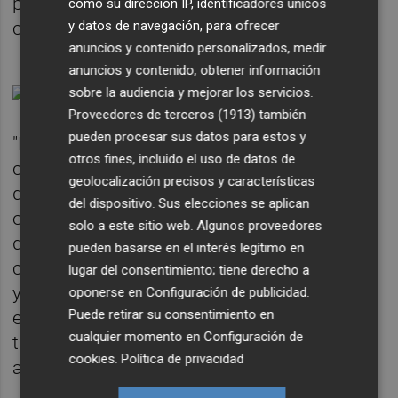
perdidas a turistas que esperamos
como su dirección IP, identificadores únicos
comenzar a recuperar este verano".
y datos de navegación, para ofrecer
anuncios y contenido personalizados, medir
anuncios y contenido, obtener información
sobre la audiencia y mejorar los servicios.
Proveedores de terceros (1913)
también
pueden procesar sus datos para estos y
"Hoy en día cualquier persona puede
otros fines, incluido el uso de datos de
comprar lo que quiera, 365 días al año
geolocalización precisos y características
durante las 24 horas del día en el canal
del dispositivo. Sus elecciones se aplican
online. Es un proceso irreversible, que nos
solo a este sitio web. Algunos proveedores
debe llevar a una reordenación de la política
pueden basarse en el interés legítimo en
comercial, compatibilizando comercio físico
lugar del consentimiento; tiene derecho a
y digital en todos los formatos, sin olvidar
oponerse en
Configuración de publicidad
.
Puede retirar su consentimiento en
esa gran fuente de ingresos que aportan los
cualquier momento en
Configuración de
turistas que nos volverán a visitar", ha
cookies
.
Política de privacidad
añadido.