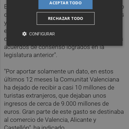
ACEPTAR TODO
El portavoz de Anged ha expresado su deseo
de que las administraciones públicas locales
RECHAZAR TODO
y autonómicas "sean sensibles al gran
esfuerzo que ha realizado el sector del
CONFIGURAR
comercio en general, y den continuidad a los
acuerdos de consenso logrados en la
legislatura anterior".
"Por aportar solamente un dato, en estos
últimos 12 meses la Comunitat Valenciana
ha dejado de recibir a casi 10 millones de
turistas extranjeros, que dejaban unos
ingresos de cerca de 9.000 millones de
euros. Gran parte de este gasto se destinaba
al comercio de Valencia, Alicante y
Castellón", ha indicado.