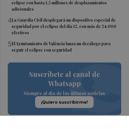
eclipse con hasta 1,5 millones de desplazamientos
adicionales
4
La Guardia Civil desplegará un dispositivo especial de
seguridad por el eclipse del día 12, con más de 24.000
efectivos
5
El Ayuntamiento de València lanza un decálogo para
seguir el eclipse con seguridad
Suscríbete al canal de
Whatsapp
Siempre al día de las últimas noticias
¡Quiero suscribirme!