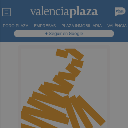
FORO PLAZA
EMPRESAS
PLAZA INMOBILIARIA
VALÈNCIA
+ Seguir en Google