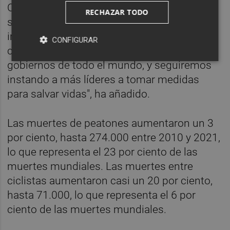
Organización Mundial de la Salud y nuestros
RECHAZAR TODO
socios. Aún así, como deja claro este nuevo
informe, la seguridad vial exige
CONFIGURAR
compromisos más firmes por parte de los
gobiernos de todo el mundo, y seguiremos
instando a más líderes a tomar medidas
para salvar vidas", ha añadido.
Las muertes de peatones aumentaron un 3
por ciento, hasta 274.000 entre 2010 y 2021,
lo que representa el 23 por ciento de las
muertes mundiales. Las muertes entre
ciclistas aumentaron casi un 20 por ciento,
hasta 71.000, lo que representa el 6 por
ciento de las muertes mundiales.