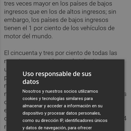
tres veces mayor en los países de bajos
ingresos que en los de altos ingresos; sin
embargo, los países de bajos ingresos
tienen el 1 por ciento de los vehículos de
motor del mundo.
El cincuenta y tres por ciento de todas las
muertes por accidentes de tránsito son
usuarios vulnerables de la vía, entre ellos:
Uso responsable de sus
peatones (23%); conductores de vehículos
datos
motorizados de dos y tres ruedas, como
Nosotros y nuestros socios utilizamos
motocicletas (21%); ciclistas (6%), y usuarios
cookies y tecnologías similares para
de dispositivos de micromovilidad como
almacenar y acceder a información en su
escúter (3%). Las muertes entre ocupantes
dispositivo y procesar datos personales,
de automóviles y otros vehículos ligeros de 4
como su dirección IP, identificadores únicos
ruedas cayeron ligeramente hasta el 30 por
y datos de navegación, para ofrecer