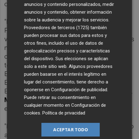
ciento de las muertes mundiales.
anuncios y contenido personalizados, medir
anuncios y contenido, obtener información
sobre la audiencia y mejorar los servicios.
"Nuestra misión en Bloomberg
Proveedores de terceros (1725)
también
Philanthropies es salvar y mejorar tantas
pueden procesar sus datos para estos y
vidas como sea posible, y una de las mejores
otros fines, incluido el uso de datos de
maneras de hacerlo es hacer que más
geolocalización precisos y características
carreteras del mundo sean seguras para
del dispositivo. Sus elecciones se aplican
todos", ha asegurado el fundador de
solo a este sitio web. Algunos proveedores
Bloomberg LP y Bloomberg Philanthropies y
pueden basarse en el interés legítimo en
Embajador Mundial de la OMS para
lugar del consentimiento; tiene derecho a
oponerse en
Configuración de publicidad
.
Enfermedades y Lesiones No Transmisibles,
Puede retirar su consentimiento en
Michael R. Bloomberg
, quien también ha
cualquier momento en
Configuración de
escrito un prólogo para el informe.
cookies
.
Política de privacidad
"Durante más de una década, hemos logrado
ACEPTAR TODO
avances alentadores junto con la