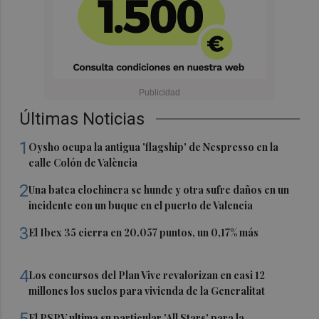
Últimas Noticias
1
Oysho ocupa la antigua 'flagship' de Nespresso en la
calle Colón de València
2
Una batea clochinera se hunde y otra sufre daños en un
incidente con un buque en el puerto de Valencia
3
El Ibex 35 cierra en 20.057 puntos, un 0,17% más
4
Los concursos del Plan Vive revalorizan en casi 12
millones los suelos para vivienda de la Generalitat
5
El PSPV ultima su particular 'All Stars' para la