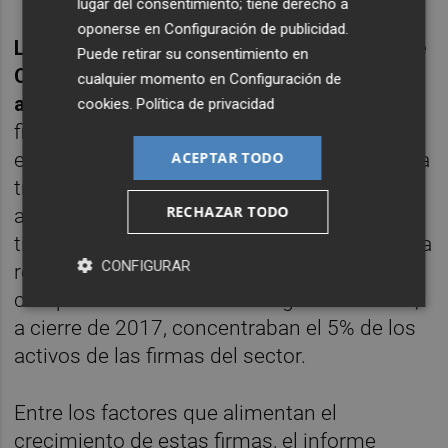
lugar del consentimiento; tiene derecho a
oponerse en
Configuración de publicidad
.
La entidad que preside Pablo Hernández de
Puede retirar su consentimiento en
Cos asegura haberse planteado la eventual
cualquier momento en
Configuración de
aparición de riesgos
para la estabilidad
cookies
.
Política de privacidad
financiera por las socimis ante el auge que
ACEPTAR TODO
experimentan, toda vez que su número se ha
triplicado en los últimos tres años. En la
RECHAZAR TODO
actualidad, existen sesenta firmas de este
tipo en España, si bien su tamaño "es todavía
CONFIGURAR
reducido en relación con el conjunto de las
compañías inmobiliarias". Según sus datos,
a cierre de 2017, concentraban el 5% de los
activos de las firmas del sector.
Entre los factores que alimentan el
crecimiento de estas firmas, el informe