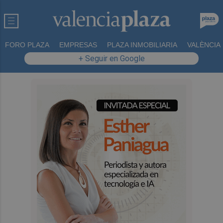
FORO PLAZA
EMPRESAS
PLAZA INMOBILIARIA
VALÈNCIA
+ Seguir en Google