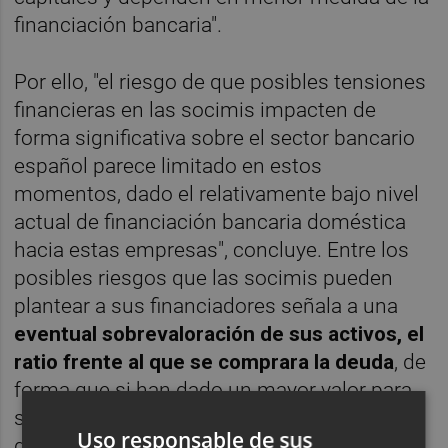
financiación bancaria".
Por ello, "el riesgo de que posibles tensiones
financieras en las socimis impacten de
forma significativa sobre el sector bancario
español parece limitado en estos
momentos, dado el relativamente bajo nivel
actual de financiación bancaria doméstica
hacia estas empresas", concluye. Entre los
posibles riesgos que las socimis pueden
plantear a sus financiadores señala a una
eventual sobrevaloración de sus activos, el
ratio frente al que se comprara la deuda
, de
forma que si han dado un mayor valor para
sus carteras "el bajo apalancamiento
Uso responsable de sus
documentado podría ser sólo aparente".