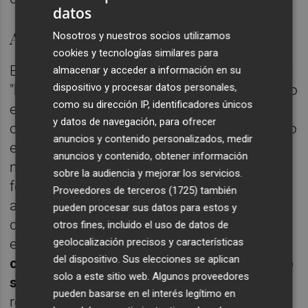
datos
Apalancamiento
Nosotros y nuestros socios utilizamos
cookies y tecnologías similares para
El Banco de España afirma, no obstante, que
almacenar y acceder a información en su
dispositivo y procesar datos personales,
"hasta el momento, no parece que el propicio
como su dirección IP, identificadores únicos
entorno en el que operan las socimis haya
y datos de navegación, para ofrecer
conducido a un problema de endeudamiento
anuncios y contenido personalizados, medir
excesivo. El apalancamiento de las socimis,
anuncios y contenido, obtener información
medido como la ratio de activos sobre
sobre la audiencia y mejorar los servicios.
fondos propios, se ha mantenido estable en
Proveedores de terceros (1725)
también
años recientes. Sería, además, inferior al las
pueden procesar sus datos para estos y
del resto de sectores del mercado bursátil
otros fines, incluido el uso de datos de
geolocalización precisos y características
español", añade. "
Pero conviene tener en
del dispositivo. Sus elecciones se aplican
cuenta que las métricas de apalancamiento
solo a este sitio web. Algunos proveedores
son sensibles al valor de los activos
",
pueden basarse en el interés legítimo en
recuerda el antiguo banco emisor.