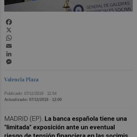
Facebook
X
WhatsApp
Email
LinkedIn
Messenger
Valencia Plaza
Publicado: 07/11/2018 ·
11:54
Actualizado: 07/11/2018 · 12:00
MADRID (EP).
La banca española tiene una
"limitada" exposición ante un eventual
riesgo de tensión financiera en las socimis
,