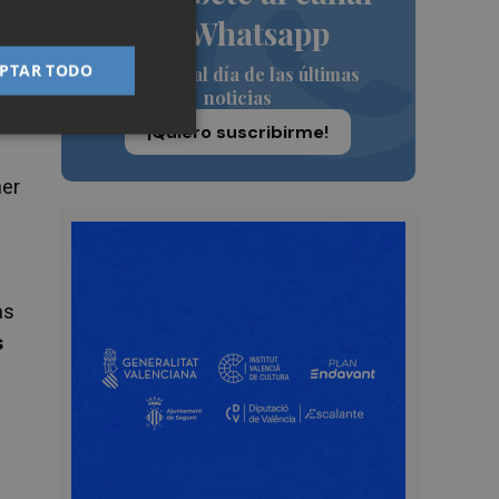
de Whatsapp
on
PTAR TODO
Siempre al día de las últimas
noticias
¡Quiero suscribirme!
ner
as
s
s