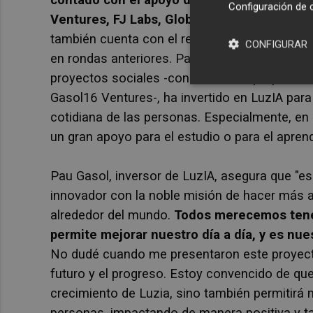
Configuración de 
Ventures, FJ Labs, Globo Ventures
, además
también cuenta con el respaldo del fondo A* de
CONFIGURAR
en rondas anteriores. Pau Gasol, también con
proyectos sociales -con iniciativas propias 
Gasol16 Ventures-, ha invertido en LuzIA para a
cotidiana de las personas. Especialmente, e
un gran apoyo para el estudio o para el apren
Pau Gasol, inversor de LuzIA, asegura que "es
innovador con la noble misión de hacer más acc
alrededor del mundo.
Todos merecemos tener
permite mejorar nuestro día a día, y es nu
No dudé cuando me presentaron este proyecto
futuro y el progreso. Estoy convencido de que
crecimiento de Luzia, sino también permitirá m
personas, impactando de manera positiva y tan