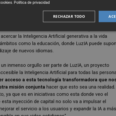
cookies
.
Política de privacidad
 de otros
inversores individuales. Actualmente, LuzIA
 Silicon Valley y varios
business angels
que participar
RECHAZAR TODO
ACE
ocido por su faceta como inversor y activista en
como la Gasol Foundation o su vehículo empresarial
cercar la Inteli
gencia Artificial generativa a
la vida
n ámbitos como la educación, donde LuzIA puede supo
dizaje de nuevos idiomas.
 un inmenso orgullo ser parte de LuzIA, un proyecto
esible la Inteligencia Artificial para todas las person
 acceso a esta tecnología transformadora que no
estra misión conjunta
hacer que esto sea una realidad.
, ya que es en iniciativas como esta donde veo el
 esta inyección de capital no solo va a impulsar el
ejorar el servicio a los usuarios y expandir la IA a má
gible en sus vidas cotidianas".