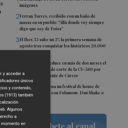
os
imágenes
a
2
Ferran Torres, recibido con un baño de
masas en su pueblo: "Allá donde voy siempre
digo que soy de Foios"
3
El Ibex 35 sube un 2% la primera semana de
agosto tras conquistar los históricos 20.000
puntos
4
La Diputación reduce en más de dos meses el
tiempo previsto de corte de la CV-560 por
r y acceder a
er
las obras del puente de Càrcer
tificadores únicos
5
Roig Arena estrena un festival de house de
cios y contenido,
más de 10 horas con Folamour, Dan Shake o
os (1913)
también
The Basement
calización
 web. Algunos
derecho a
Suscríbete al canal
ier momento en