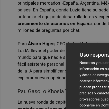
principales mercados -España, Argentina, Méxi
países. En España, donde Luzia tiene su sede y 
potenciar el equipo de desarrolladores y expe
crecimiento de usuarios en España
, donde 
millones de preguntas por chat.
Para
Álvaro Higes
, CEO de LuzIA, "esta invers
LuzIA: llevar el poder de la inteligencia artifi
Uso respons
mundo para que nadie se quede atrás en esta
Nosotros y nuestr
fácil asistente personal en todo el mundo, qu
información en su 
de la IA para simplificar sus tareas, aumentar
y datos de navega
explorar nuevas opciones de ocio para disfrut
obtener informació
pueden procesar su
Pau Gasol o Khosla Ventures, inverso
precisos y caracte
proveedores pueden
La nueva ronda de capital ha sido liderada por
oponerse en
Confi
contado con el apoyo del exjugador y pres