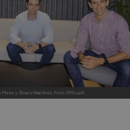
 Pérez y Álvaro Martínez. Foto: EP/LuzIA