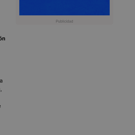
ión
ta
,
e