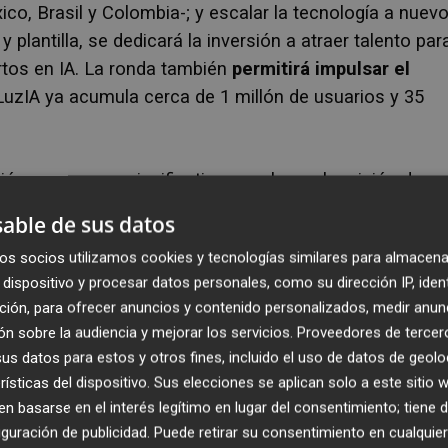
co, Brasil y Colombia-; y escalar la tecnología a nuev
plantilla, se dedicará la inversión a atraer talento
par
rtos en IA. La ronda también
permitirá impulsar el
LuzIA ya acumula cerca de 1 millón de usuarios y 35
ión es un paso significativo para lograr la misión de
cial a más personas y reducir la brecha tecnológica en el
able de sus datos
 revolución. Queremos que LuzIA sea el mejor y más
os socios utilizamos cookies y tecnologías similares para almacena
e permita a las personas descubrir y aprovechar el pod
dispositivo y procesar datos personales, como su dirección IP, iden
 la productividad, encontrar nuevas inspiraciones y
ción, para ofrecer anuncios y contenido personalizados, medir anun
ar con amigos y familiares".
n sobre la audiencia y mejorar los servicios.
Proveedores de tercer
s datos para estos y otros fines, incluido el uso de datos de geolo
res de Luzia
rísticas del dispositivo. Sus elecciones se aplican solo a este sitio
 basarse en el interés legítimo en lugar del consentimiento; tiene 
 el fondo de
Silicon Valley Khosla Ventures y ha
guración de publicidad
. Puede retirar su consentimiento en cualqu
idente de Gasol16 Ventures Pau Gasol, Abstract