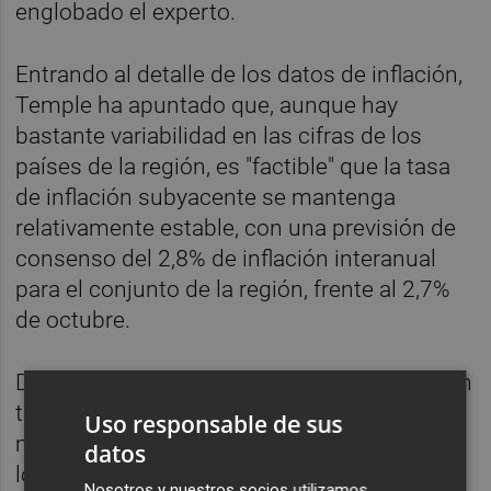
englobado el experto.
Entrando al detalle de los datos de inflación,
Temple ha apuntado que, aunque hay
bastante variabilidad en las cifras de los
países de la región, es "factible" que la tasa
de inflación subyacente se mantenga
relativamente estable, con una previsión de
consenso del 2,8% de inflación interanual
para el conjunto de la región, frente al 2,7%
de octubre.
De su lado, ha recordado que el BCE también
tendrá en consideración indicadores
Uso responsable de sus
macroeconómicos como el crecimiento de
datos
los salarios negociados, que superó las
Nosotros y nuestros socios utilizamos