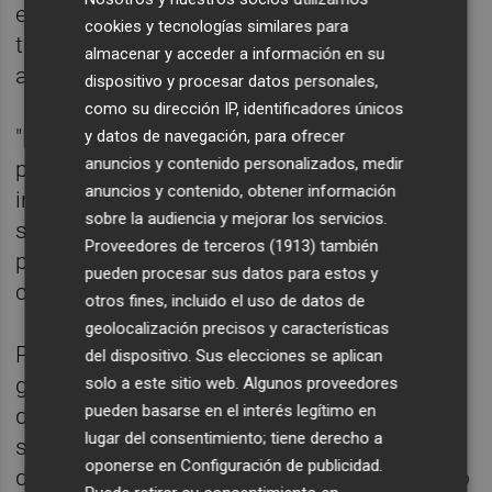
expectativas con un repunte del 5,4% en el
cookies y tecnologías similares para
tercer trimestre frente al 3,5% del trimestre
almacenar y acceder a información en su
anterior.
dispositivo y procesar datos personales,
como su dirección IP, identificadores únicos
"Los datos principales podrían ser
y datos de navegación, para ofrecer
anuncios y contenido personalizados, medir
preocupantes para los halcones de la
anuncios y contenido, obtener información
inflación, pero la aceleración del crecimiento
sobre la audiencia y mejorar los servicios.
salarial estuvo impulsada en gran medida
Proveedores de terceros (1913)
también
por los acuerdos salariales alemanes", ha
pueden procesar sus datos para estos y
comentado al respecto.
otros fines, incluido el uso de datos de
geolocalización precisos y características
Por otro lado, los datos del índice de
del dispositivo. Sus elecciones se aplican
gestores de compras (PMI) fueron más
solo a este sitio web. Algunos proveedores
pueden basarse en el interés legítimo en
débiles de lo esperado en toda Europa,
lugar del consentimiento; tiene derecho a
sorprendiendo especialmente los fuertes
oponerse en
Configuración de publicidad
.
descensos del PMI de servicios, ya que pasó