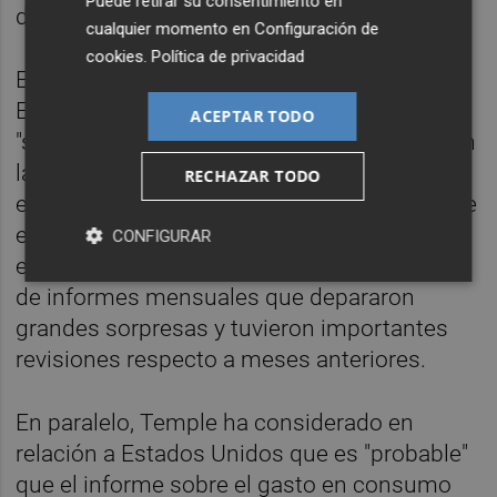
Puede retirar su consentimiento en
de zona de expansión a la de recesión.
cualquier momento en
Configuración de
cookies
.
Política de privacidad
En contraste, el índice PMI de servicios de
Estados Unidos subió a un nivel
ACEPTAR TODO
"sorprendentemente fuerte", en tanto que, en
la próxima semana, los inversores
RECHAZAR TODO
examinarán el estado del mercado laboral de
ese país busca de datos que aclaren si el
CONFIGURAR
empleo se está estabilizando tras una serie
de informes mensuales que depararon
grandes sorpresas y tuvieron importantes
revisiones respecto a meses anteriores.
En paralelo, Temple ha considerado en
relación a Estados Unidos que es "probable"
que el informe sobre el gasto en consumo