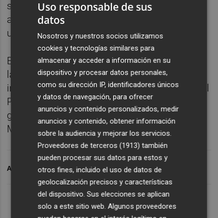
Uso responsable de sus
su elección el pasado 17 de agosto, cuando
datos
aseguró que las lenguas cooficiales podrían
utilizarse desde ese mismo momento.
Nosotros y nuestros socios utilizamos
cookies y tecnologías similares para
El uso del catalán, el gallego y el euskera fue
almacenar y acceder a información en su
dispositivo y procesar datos personales,
la condición que los grupos
como su dirección IP, identificadores únicos
independentistas de ERC y Junts pusieron al
y datos de navegación, para ofrecer
PSOE para apoyar la elección de Armengol y
anuncios y contenido personalizados, medir
garantizar así una mayoría progresista en la
anuncios y contenido, obtener información
Mesa de la Cámara.
sobre la audiencia y mejorar los servicios.
Proveedores de terceros (1913)
también
pueden procesar sus datos para estos y
ARCHIVADO EN
CONGRESO DE LOS DIPUTADOS
otros fines, incluido el uso de datos de
geolocalización precisos y características
del dispositivo. Sus elecciones se aplican
solo a este sitio web. Algunos proveedores