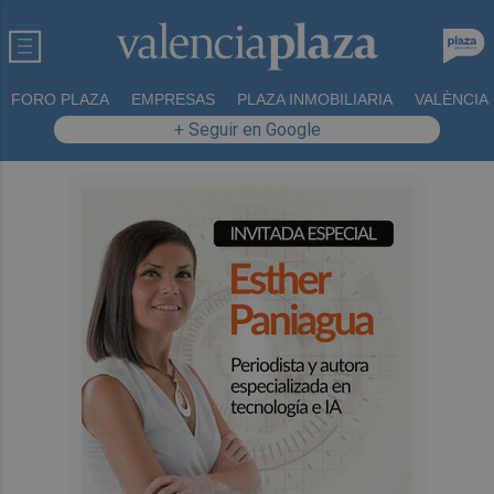
FORO PLAZA
EMPRESAS
PLAZA INMOBILIARIA
VALÈNCIA
+ Seguir en Google