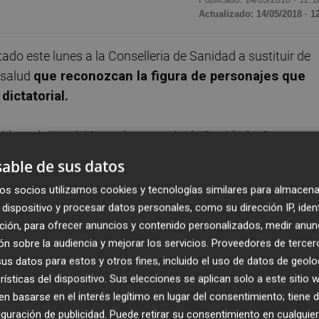
Actualizado: 14/05/2018 · 1
do este lunes a la Conselleria de Sanidad a sustituir de
 salud
que reconozcan la figura de personajes que
ictatorial.
tida en la comisión parlamentaria de Sanidad y Consumo,
el centro de salud José María Pemán de Elche
able de sus datos
, médico de este centro fallecido en 2015 y muy
os socios utilizamos cookies y tecnologías similares para almacena
dispositivo y procesar datos personales, como su dirección IP, iden
ción, para ofrecer anuncios y contenido personalizados, medir anun
el PSPV y Podem, mientras que el PP ha votado en contra
n sobre la audiencia y mejorar los servicios.
Proveedores de tercer
ivas que "solo sirven para mirar atrás" y Ciudadanos se ha
s datos para estos y otros fines, incluido el uso de datos de geolo
ompetencia de la comisión de Sanidad.
rísticas del dispositivo. Sus elecciones se aplican solo a este sitio
 basarse en el interés legítimo en lugar del consentimiento; tiene 
a destacado que José María Pemán (1897-1981) fue uno
guración de publicidad
. Puede retirar su consentimiento en cualqu