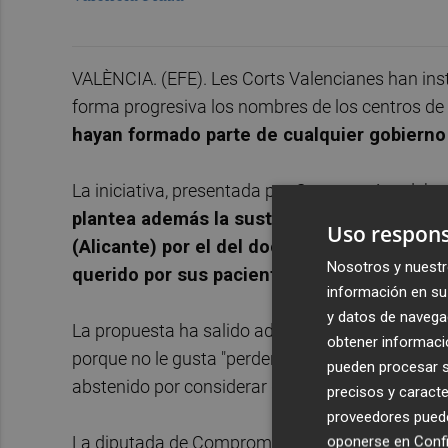
VALÈNCIA. (EFE). Les Corts Valencianes han insta
forma progresiva los nombres de los centros de
hayan formado parte de cualquier gobierno d
La iniciativa, presentada por Compromís y deba
plantea además la sustitución el nombre d
Uso respons
(Alicante) por el del doctor Alberto García
Nosotros y nuestr
querido por sus pacientes.
información en su 
y datos de navega
La propuesta ha salido adelante con el apoyo d
obtener informació
porque no le gusta "perder el tiempo" con iniciat
pueden procesar su
abstenido por considerar que el asunto no es c
precisos y caracte
proveedores pueden
La diputada de Compromís
Marian Campello
h
oponerse en
Confi