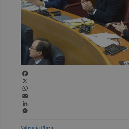
Facebook
X
WhatsApp
Email
LinkedIn
Messenger
Valencia Plaza