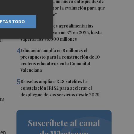
2
El futuro de la IA: un nuevo enfoque desde
apa
Valencia aboga por la evaluación para que
sea "responsable"
je.
PTAR TODO
3
Las exportaciones agroalimentarias
españolas se elevan un 3% en 2025, hasta
superar los 78.000 millones
su
4
Educación amplía en 8 millones el
presupuesto para la construcción de 10
centros educativos en la Comunitat
Valenciana
5
Bruselas amplía a 348 satélites la
constelación IRIS2 para acelerar el
despliegue de sus servicios desde 2029
as
Suscríbete al canal
de Whatsapp
 en