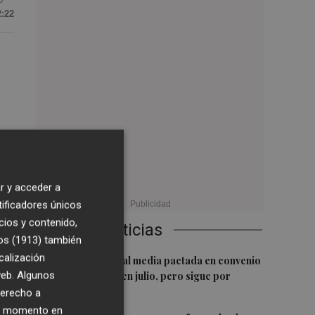
2:22
r y acceder a
tificadores únicos
cios y contenido,
Últimas Noticias
os (1913)
también
calización
1
La subida salarial media pactada en convenio
 web. Algunos
escala al 3,02% en julio, pero sigue por
debajo del IPC
derecho a
ier momento en