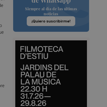
de
Siempre al día de las últimas
noticias
¡Quiero suscribirme!
io
ue
bre