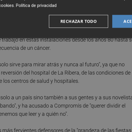
cookies
.
Política de privacidad
lpe de Estado del general Franco y durante la primera et
 de Elche ya cambió el nombre de la calle de este persona
RECHAZAR TODO
ACE
re del centro de salud y darle el de una persona muy
e trabajó en estas instalaciones desde los años 80 hasta 
ecuencia de un cáncer.
"solo sirve para mirar atrás y nunca al futuro", ya que no
 reversión del hospital de La Ribera, de las condiciones de
e los centros de salud y hospitales.
o solo a un país sino también a sus gentes y a sus novelist
 bando", y ha acusado a Compromís de "querer dividir el
nemos que leer y a quién no".
más fervientes defensores de la "grandeza de las fiestas