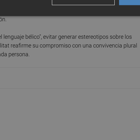
 permanente que vencieron tras la vigencia del estado de
tres meses la tarjeta de residencia de 180 días
para
ón.
 lenguaje bélico", evitar generar estereotipos sobre los
litat reafirme su compromiso con una convivencia plural
ada persona.