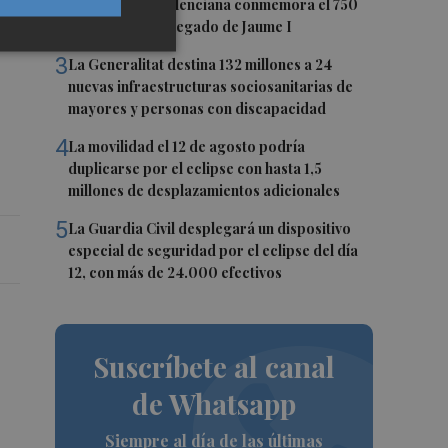
2
La Biblioteca Valenciana conmemora el 750
aniversario del legado de Jaume I
3
La Generalitat destina 132 millones a 24
nuevas infraestructuras sociosanitarias de
mayores y personas con discapacidad
4
La movilidad el 12 de agosto podría
duplicarse por el eclipse con hasta 1,5
millones de desplazamientos adicionales
5
La Guardia Civil desplegará un dispositivo
especial de seguridad por el eclipse del día
12, con más de 24.000 efectivos
Suscríbete al canal
de Whatsapp
Siempre al día de las últimas