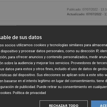
Publicado: 07/07/2022 ·
13:1
Actualizado: 07/07/2022 · 1
do este jueves una iniciativa de UP consensuada c
romís)
para instar al Gobierno a que la política migratoria
able de sus datos
 solicitantes de asilo, con el objetivo de evitar tragedia
os socios utilizamos cookies y tecnologías similares para almacena
dispositivo y procesar datos personales, como su dirección IP, iden
ción, para ofrecer anuncios y contenido personalizados, medir anun
gir atención sanitaria urgente y más colaboración con las
n sobre la audiencia y mejorar los servicios.
Proveedores de tercer
estigaciones realizadas por parte de Fiscalía y el Defenso
s datos para estos y otros fines, incluido el uso de datos de geolo
arecer lo ocurrido en colaboración con la diplomaci
rísticas del dispositivo. Sus elecciones se aplican solo a este sitio
 basarse en el interés legítimo en lugar del consentimiento; tiene 
os grupos del Botànic, la abstención de PP y Cs y el rechaz
guración de publicidad
. Puede retirar su consentimiento en cualqu
cookies
.
Política de privacidad
jería, reducir la burocracia y prorrogar automáticamente
RECHAZAR TODO
ACE