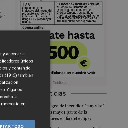
0
3:11
on
s
r y acceder a
tificadores únicos
cios y contenido,
os (1913)
también
r
calización
a
 web. Algunos
Últimas Noticias
derecho a
o
ier momento en
1
Aemet prevé peligro de incendios "muy alto"
o "extremo" en la mayor parte de la
Península y Baleares el día del eclipse
PTAR TODO