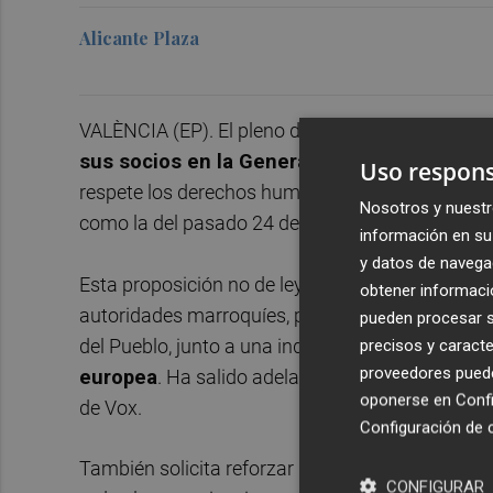
Alicante Plaza
VALÈNCIA (EP). El pleno de Les Corts
ha aproba
sus socios en la Generalitat (PSPV y Comp
Uso respons
respete los derechos humanos de los inmigrantes y
Nosotros y nuestr
como la del pasado 24 de junio en Melilla.
información en su 
y datos de navega
Esta proposición no de ley (PNL), además de exi
obtener informació
autoridades marroquíes, pide profundizar las inv
pueden procesar su
del Pueblo, junto a una independiente
para escl
precisos y caracte
proveedores pueden
europea
. Ha salido adelante con los votos de l
oponerse en
Confi
de Vox.
Configuración de 
También solicita reforzar las oficinas de extran
CONFIGURAR