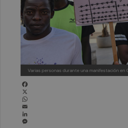
Varias personas durante una manifestación en
Facebook
X
WhatsApp
Email
LinkedIn
Messenger