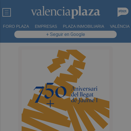
FORO PLAZA
EMPRESAS
PLAZA INMOBILIARIA
VALÈNCIA
+ Seguir en Google