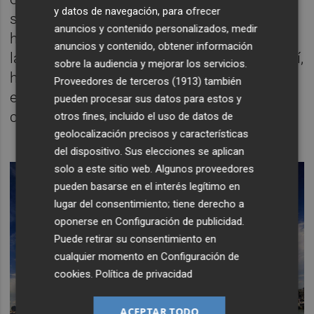
y datos de navegación, para ofrecer
se extinga definitivamente". "En esta entidad
anuncios y contenido personalizados, medir
hay que hacer las cosas bien, hay que hacer
anuncios y contenido, obtener información
la liquidación correctamente y, a partir de ahí,
sobre la audiencia y mejorar los servicios.
hay que generar un futuro, una nueva
Proveedores de terceros (1913)
también
entidad que gestione la Marina de forma
pueden procesar sus datos para estos y
correcta", ha destacado María José Catalá.
otros fines, incluido el uso de datos de
geolocalización precisos y características
del dispositivo. Sus elecciones se aplican
solo a este sitio web. Algunos proveedores
pueden basarse en el interés legítimo en
lugar del consentimiento; tiene derecho a
oponerse en
Configuración de publicidad
.
Puede retirar su consentimiento en
cualquier momento en
Configuración de
cookies
.
Política de privacidad
ACEPTAR TODO