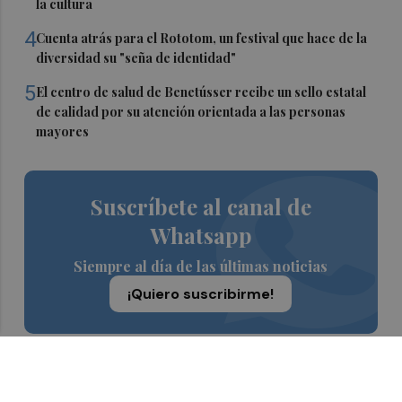
la cultura
4
Cuenta atrás para el Rototom, un festival que hace de la
diversidad su "seña de identidad"
5
El centro de salud de Benetússer recibe un sello estatal
de calidad por su atención orientada a las personas
mayores
Suscríbete al canal de
Whatsapp
Siempre al día de las últimas noticias
¡Quiero suscribirme!