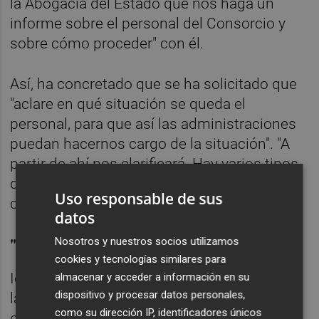
la Abogacía del Estado que nos haga un
informe sobre el personal del Consorcio y
sobre cómo proceder" con él.
Así, ha concretado que se ha solicitado que
"aclare en qué situación se queda el
personal, para que así las administraciones
puedan hacernos cargo de la situación". "A
partir de ahí nos clarificará. Hay varios tipos
de personal y hay que ver exactamente
Uso responsable de sus
cómo se procede", ha añadido.
datos
"Correctamente"
Nosotros y nuestros socios utilizamos
cookies y tecnologías similares para
Igualmente, ha expuesto que se ha pedido a
almacenar y acceder a información en su
dispositivo y procesar datos personales,
la comisión liquidadora saber "cómo va a
como su dirección IP, identificadores únicos
organizar el día a día de la entidad hasta que