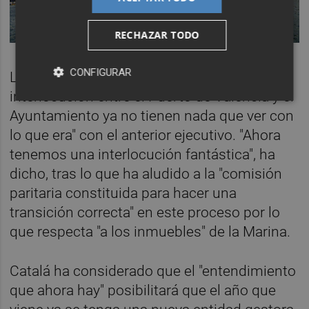
RECHAZAR TODO
CONFIGURAR
La alcaldesa ha asegurado que "la
interlocución entre el Puerto de València y el
Ayuntamiento ya no tienen nada que ver con
lo que era" con el anterior ejecutivo. "Ahora
tenemos una interlocución fantástica", ha
dicho, tras lo que ha aludido a la "comisión
paritaria constituida para hacer una
transición correcta" en este proceso por lo
que respecta "a los inmuebles" de la Marina.
Catalá ha considerado que el "entendimiento
que ahora hay" posibilitará que el año que