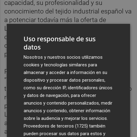
capacidad, su profesionalidad y su
conocimiento del tejido industrial español va
a potenciar todavía más la oferta de
Livingstone y nos va a permitir aportar a los
clientes una visión adicional de las
Uso responsable de sus
operaciones aprovechando su experiencia
datos
previa como inversor profesional".
Nosotros y nuestros socios utilizamos
cookies y tecnologías similares para
Por su parte Eleuterio Abad ha señalado:
almacenar y acceder a información en su
"Tras más de 14 años en Grupo Zriser,
dispositivo y procesar datos personales,
como su dirección IP, identificadores únicos
tremendamente enriquecedores, he decidido
y datos de navegación, para ofrecer
redirigir mi desarrollo profesional a otros
anuncios y contenido personalizados, medir
proyectos empresariales incorporándome a
anuncios y contenido, obtener información
Livingstone. Quiero dar mi más sincero
sobre la audiencia y mejorar los servicios.
agradecimiento a Grupo Zriser, y en especial
Proveedores de terceros (1725)
también
a sus accionistas Ana y Pablo Serratosa, por
pueden procesar sus datos para estos y