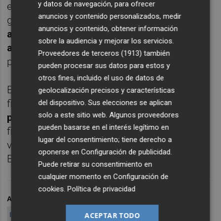
y datos de navegación, para ofrecer
está sujeto a mucha volatilidad. En líneas
anuncios y contenido personalizados, medir
generales, consiste en
pedir prestadas
anuncios y contenido, obtener información
acciones de una entidad a cambio de un
sobre la audiencia y mejorar los servicios.
alquiler con la intención de venderlas
y
Proveedores de terceros (1913)
también
posteriormente recomprarlas más baratas.
pueden procesar sus datos para estos y
otros fines, incluido el uso de datos de
En agosto de 2011, en el marco de la crisis
geolocalización precisos y características
financiera,
la CNMV prohibió la toma de
del dispositivo. Sus elecciones se aplican
solo a este sitio web. Algunos proveedores
posiciones cortas
sobre valores del sector
pueden basarse en el interés legítimo en
financiero con objeto de atajar la extrema
lugar del consentimiento; tiene derecho a
volatilidad que atravesaban los mercados.
oponerse en
Configuración de publicidad
.
Este veto se extendió hasta febrero de 2012.
Puede retirar su consentimiento en
cualquier momento en
Configuración de
cookies
.
Política de privacidad
ARCHIVADO EN
BAJISTAS BANKIA
BAJISTAS BANCOS
POSICIONES CORTAS BANCA
ACEPTAR TODO