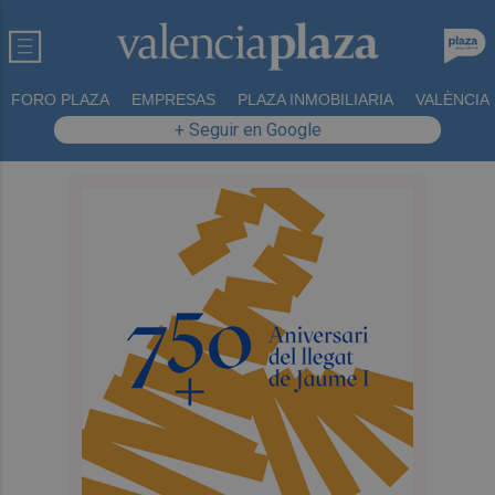
FORO PLAZA
EMPRESAS
PLAZA INMOBILIARIA
VALÈNCIA
+ Seguir en Google