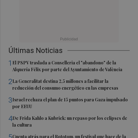
Últimas Noticias
1
El PSPV traslada a Conselleria el "abandono" de la
Alquería Félix por parte del Ayuntamiento de València
2
La Generalitat destina 2,5 millones a facilitar la
reducción del consumo energético en las empresas
3
Israel rechaza el plan de 15 puntos para Gaza impulsado
por EEUU
4
De Frida Kahlo a Kubrick: un repaso por los eclipses de
la cultura
5
Cuenta atrás para el Rototom, un festival que hace de la