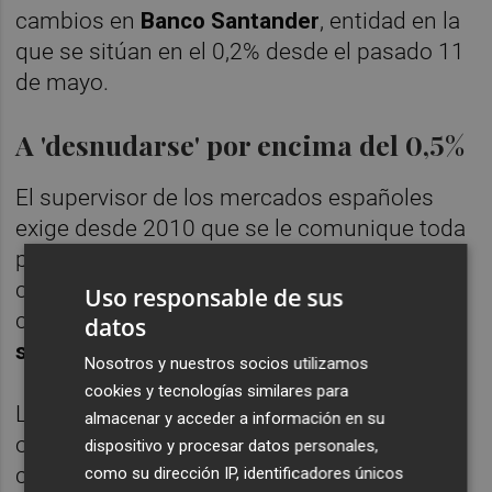
cambios en
Banco Santander
, entidad en la
que se sitúan en el 0,2% desde el pasado 11
de mayo.
A 'desnudarse' por encima del 0,5%
El supervisor de los mercados españoles
exige desde 2010 que se le comunique toda
posición corta sobre cualquier empresa
cotizada española que exceda al 0,2% del
Uso responsable de sus
capital social y
hace públicas las que
datos
superen el 0,5% del capital.
Nosotros y nuestros socios utilizamos
cookies y tecnologías similares para
La toma de posiciones cortas es una
almacenar y acceder a información en su
operativa bursátil que utilizan los inversores
dispositivo y procesar datos personales,
cuando prevén que el mercado va a bajar o
como su dirección IP, identificadores únicos