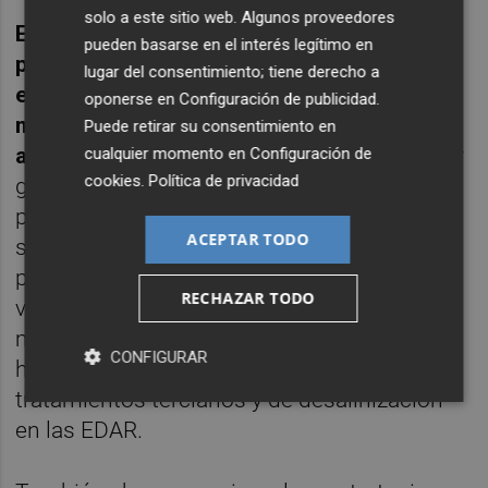
solo a este sitio web. Algunos proveedores
En agricultura y medioambiente, plantean
pueden basarse en el interés legítimo en
potenciar el relevo generacional en las
lugar del consentimiento; tiene derecho a
explotaciones agrícolas y ganaderas
oponerse en
Configuración de publicidad
.
mediante el incentivo a la formación y
Puede retirar su consentimiento en
asesoramiento
de los jóvenes agricultores y
cualquier momento en
Configuración de
cookies
.
Política de privacidad
ganaderos, ayudas para la revisión de los
planes cinegéticos para luchar contra la
ACEPTAR TODO
sobrepoblación de algunas especies,
potenciación de la recogida selectiva y
RECHAZAR TODO
valorización material de los residuos o la
mejora en la eficiencia de la gestión
CONFIGURAR
hidráulica mediante el impulso de los
tratamientos terciarios y de desalinización
en las EDAR.