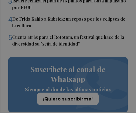
3
Israel rechaza el plan de 15 puntos para Gaza impulsado
por EEUU
4
De Frida Kahlo a Kubrick: un repaso por los eclipses de
la cultura
5
Cuenta atrás para el Rototom, un festival que hace de la
diversidad su "seña de identidad"
Suscríbete al canal de
Whatsapp
Siempre al día de las últimas noticias
¡Quiero suscribirme!