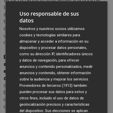
técnicos de juicio suficientes a la hora de
tomar decisiones en la gestión de la red
Uso responsable de sus
sanitaria por un lado y para implementar
datos
todas aquellas mejoras que se desprendan
de dichos informes con el fin de contribuir a
Nosotros y nuestros socios utilizamos
una gestión más eficaz y eficiente de los
cookies y tecnologías similares para
almacenar y acceder a información en su
recursos públicos".
dispositivo y procesar datos personales,
como su dirección IP, identificadores únicos
En economía, los ex de Cs piden un
y datos de navegación, para ofrecer
aumento de los fondos para el
anuncios y contenido personalizados, medir
emprendedurismo innovador y la
anuncios y contenido, obtener información
diversificación empresarial,
para el impulso
sobre la audiencia y mejorar los servicios.
de la utilización de energías renovables y
Proveedores de terceros (1913)
también
biocarburantes, para la internacionalización
pueden procesar sus datos para estos y
otros fines, incluido el uso de datos de
de las pymes valencianas y para el fomento
geolocalización precisos y características
del trabajo autónomo.
del dispositivo. Sus elecciones se aplican