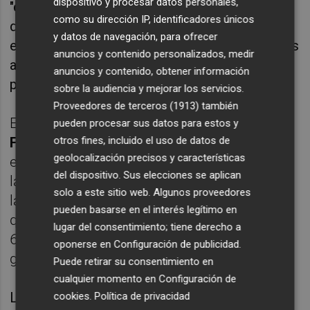
dispositivo y procesar datos personales,
"compensar la injusticia de tantos años", ha
como su dirección IP, identificadores únicos
defendido que es posible poner en marcha ya
y datos de navegación, para ofrecer
ese Fondo y que cuentan con "la fuerza de los
anuncios y contenido personalizados, medir
argumentos y de la unión" de la sociedad civil
anuncios y contenido, obtener información
para reclamarlo.
sobre la audiencia y mejorar los servicios.
Proveedores de terceros (1913)
también
El presidente de la Comisión de expertos,
pueden procesar sus datos para estos y
Francisco Pérez
, ha indicado que si se pone
otros fines, incluido el uso de datos de
geolocalización precisos y características
en marcha el Fondo de nivelación para que
del dispositivo. Sus elecciones se aplican
las comunidades infrafinanciadas alcancen
solo a este sitio web. Algunos proveedores
la media, debería adaptarse cada año hasta
pueden basarse en el interés legítimo en
que se reforme el sistema, y ha cifrado en
lugar del consentimiento; tiene derecho a
6.499 millones de euros la parte de la deuda
oponerse en
Configuración de publicidad
.
generada por los intereses.
Puede retirar su consentimiento en
cualquier momento en
Configuración de
La diputada del PP
Mari Carmen Contelles
cookies
.
Política de privacidad