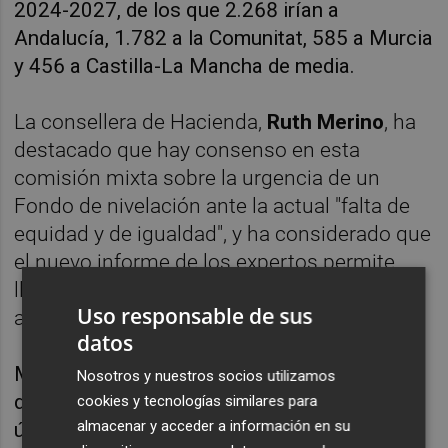
2024-2027, de los que 2.268 irían a
Andalucía, 1.782 a la Comunitat, 585 a Murcia
y 456 a Castilla-La Mancha de media.
La consellera de Hacienda,
Ruth Merino
, ha
destacado que hay consenso en esta
comisión mixta sobre la urgencia de un
Fondo de nivelación ante la actual "falta de
equidad y de igualdad", y ha considerado que
el nuevo informe de los expertos permite
llevar datos "claros" al Gobierno de España
Uso responsable de sus
ante su "inoperancia evidente".
datos
Merino, quien ha indicado que también hay
Nosotros y nuestros socios utilizamos
que hablar de la deuda generada en los
cookies y tecnologías similares para
almacenar y acceder a información en su
últimos años por la infrafinanciación para