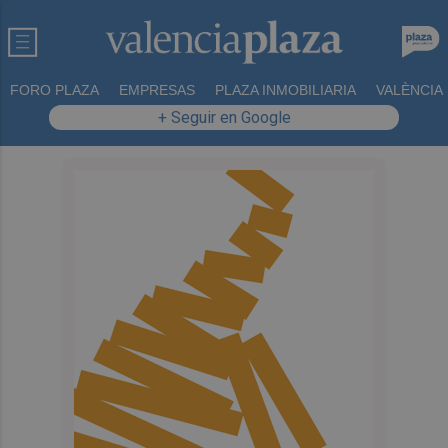
FORO PLAZA
EMPRESAS
PLAZA INMOBILIARIA
VALÈNCIA
+ Seguir en Google