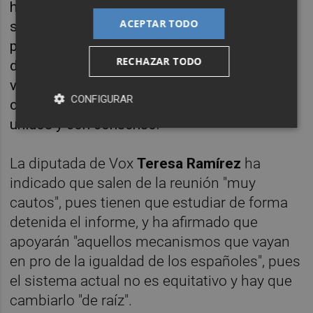
ha respaldado que mientras se reforma el
ACEPTAR TODO
sistema de financiación se introduzca en los
próximos presupuestos del Estado un Fondo
RECHAZAR TODO
de nivelación, y que se condone la deuda
valenciana, igual que se ha hecho con otras
CONFIGURAR
comunidades, y ha pedido seguir trabajando
unidos y con consenso.
La diputada de Vox
Teresa
Ramírez
ha
indicado que salen de la reunión "muy
cautos", pues tienen que estudiar de forma
detenida el informe, y ha afirmado que
apoyarán "aquellos mecanismos que vayan
en pro de la igualdad de los españoles", pues
el sistema actual no es equitativo y hay que
cambiarlo "de raíz".