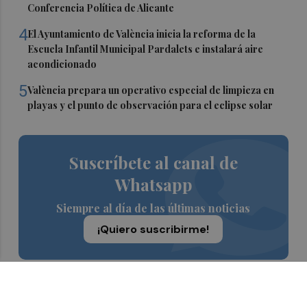
Conferencia Política de Alicante
4
El Ayuntamiento de València inicia la reforma de la
Escuela Infantil Municipal Pardalets e instalará aire
acondicionado
5
València prepara un operativo especial de limpieza en
playas y el punto de observación para el eclipse solar
Suscríbete al canal de
Whatsapp
Siempre al día de las últimas noticias
¡Quiero suscribirme!