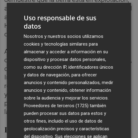
aplicaremos una bonificación del 95% del IBI
agrícola", ha concretado el concejal de
Uso responsable de sus
Hacienda,
Ramón Vilar
, después de la
datos
celebración de la Junta de Gobierno Local.
Nosotros y nuestros socios utilizamos
cookies y tecnologías similares para
Al hablar de las modificaciones puntuales, el
almacenar y acceder a información en su
concejal ha destacado la nueva bonificación,
dispositivo y procesar datos personales,
como su dirección IP, identificadores únicos
de un 50% sobre el Impuesto de Bienes
y datos de navegación, para ofrecer
Inmuebles (
IBI
), que se aplicará a los
anuncios y contenido personalizados, medir
recintos que albergan propuestas escénicas
anuncios y contenido, obtener información
y programan, al menos, un tercio de su
sobre la audiencia y mejorar los servicios.
programación en valenciano, "para impulsar
Proveedores de terceros (1725)
también
la actividad cultural y el uso de esta lengua".
pueden procesar sus datos para estos y
otros fines, incluido el uso de datos de
Pago fraccionado
geolocalización precisos y características
del dispositivo. Sus elecciones se aplican