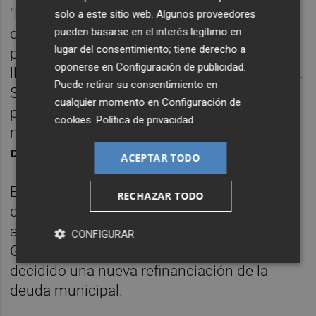
"Entre las novedades de carácter general
solo a este sitio web. Algunos proveedores
destaca la medida adoptada para facilitar el
pueden basarse en el interés legítimo en
lugar del consentimiento; tiene derecho a
pago fraccionado que, hasta ahora, se podía
oponerse en
Configuración de publicidad
.
llevar a cabo ‘a la carta’ pero sin bonificación.
Puede retirar su consentimiento en
Si bien, a partir de ahora si se ajusta a unos
cualquier momento en
Configuración de
periodos establecidos, también podrá
cookies
.
Política de privacidad
mantener la
bonificación del 2% por
domiciliación
", ha aclarado Vilar.
ACEPTAR TODO
El concejal de Hacienda, Ramón
Vilar
, ha
RECHAZAR TODO
dado cuenta hoy de estas modificaciones
aprobadas en la reunión de la Junta de
CONFIGURAR
Gobierno Local, en la que también se ha
decidido una nueva refinanciación de la
deuda municipal.