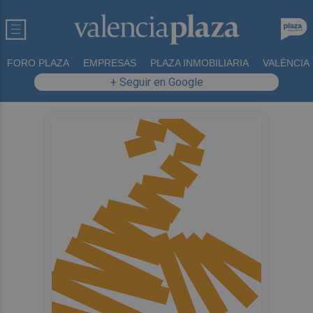
FORO PLAZA
EMPRESAS
PLAZA INMOBILIARIA
VALÈNCIA
+ Seguir en Google