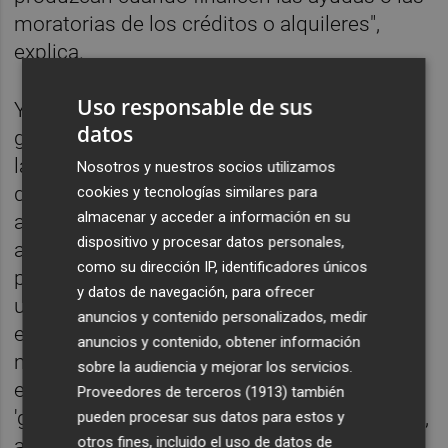
moratorias de los créditos o alquileres",
explica.
Uso responsable de sus
Y es que los inversores quieren encontrar
datos
grandes oportunidades, como ya pasara en
la pasada crisis de 2008. Pero, todo
Nosotros y nuestros socios utilizamos
dependerá de la evolución de la situación
cookies y tecnologías similares para
almacenar y acceder a información en su
actual. "El rumbo que tome este tipo de
dispositivo y procesar datos personales,
activos dependerá del desarrollo de la
como su dirección IP, identificadores únicos
pandemia: de lograr controlar la misma en
y datos de navegación, para ofrecer
un periodo corto de tiempo se generaría un
anuncios y contenido personalizados, medir
equilibrio a medio plazo en este segmento,
anuncios y contenido, obtener información
mientras que, de lo contrario, nos
sobre la audiencia y mejorar los servicios.
encontraremos ante las denominadas
Proveedores de terceros (1913)
también
'gangas', tan esperadas por lo compradores",
pueden procesar sus datos para estos y
otros fines, incluido el uso de datos de
afirma Payá.