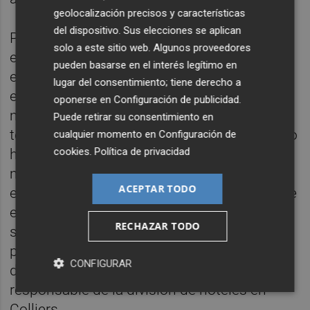
geolocalización precisos y características
del dispositivo. Sus elecciones se aplican
Por el momento, la corrección en precios de
solo a este sitio web. Algunos proveedores
este tipo de inmuebles ha sido menor de la
pueden basarse en el interés legítimo en
esperada, en torno al 10%, según las
lugar del consentimiento; tiene derecho a
estimaciones de Olivares Consultores. "La
oponerse en
Configuración de publicidad
.
mayoría de los propietarios no han tomado
Puede retirar su consentimiento en
todavía una decisión clara de venta y por eso
cualquier momento en
Configuración de
cookies
.
Política de privacidad
hay muy pocas operaciones reales en el
mercado. Muchas están en
stand by
,
ACEPTAR TODO
esperando a que disminuya la incertidumbre
en el mercado y que las buenas noticias
RECHAZAR TODO
sobre la evolución de la pandemia permitan
pensar en una recuperación de la confianza
CONFIGURAR
de los viajeros internacionales", señala la
responsable de la división de hoteles en
Colliers.