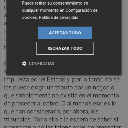
Puede retirar su consentimiento en
de las empresas: las restricciones sanitarias
cualquier momento en
Configuración de
supusieron "indudablemente" un cese de
cookies
.
Política de privacidad
actividad para los negocios durante el
tiempo que estuvieron vigentes. Y, por lo
ACEPTAR TODO
tanto, se produce ahí una ausencia del
hecho imponible.
RECHAZAR TODO
Es decir, las empresas se encontraban
CONFIGURAR
sumidas en una bajada de actividad
impuesta por el Estado y, por lo tanto, no se
les puede exigir un tributo por un negocio
que simplemente no existía en el momento
de proceder al cobro. O al menos eso es lo
que han considerado, por ahora, los
tribunales. Todo ello a la espera de saber si
prosperan o no las intenciones de presentar