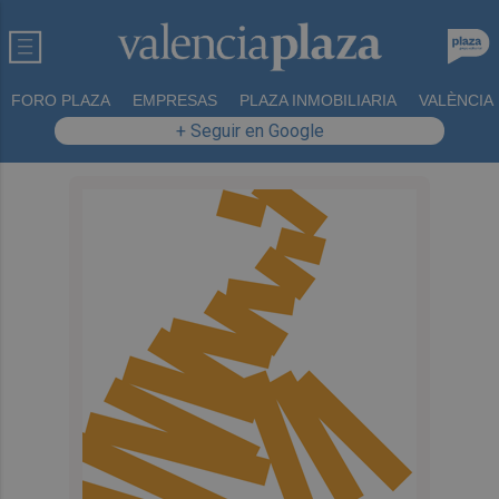
FORO PLAZA
EMPRESAS
PLAZA INMOBILIARIA
VALÈNCIA
+ Seguir en Google