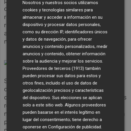
paralizar toda actividad. Por ello,
Nosotros y nuestros socios utilizamos
consideraban "irreal" que se les estuviera
cookies y tecnologías similares para
reclamando el pago de un impuesto que no
almacenar y acceder a información en su
reflejaba "en absoluto" las condiciones
dispositivo y procesar datos personales,
como su dirección IP, identificadores únicos
actuales en las que se encontraban sus
y datos de navegación, para ofrecer
negocios.
anuncios y contenido personalizados, medir
anuncios y contenido, obtener información
sobre la audiencia y mejorar los servicios.
Proveedores de terceros (1913)
también
pueden procesar sus datos para estos y
Sin embargo, y a pesar de todo, la concejalía
otros fines, incluido el uso de datos de
de Hacienda que dirige
Borja Sanjuán
geolocalización precisos y características
decidió seguir adelante con sus obligaciones
del dispositivo. Sus elecciones se aplican
recaudatorias, lo que llevó a diversos
solo a este sitio web. Algunos proveedores
pueden basarse en el interés legítimo en
negocios a recurrir a los tribunales. Así, en la
lugar del consentimiento; tiene derecho a
primera sentencia que ya se ha hecho
oponerse en
Configuración de publicidad
.
pública, la jueza justifica así su fallo a favor