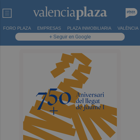
FORO PLAZA
EMPRESAS
PLAZA INMOBILIARIA
VALÈNCIA
+ Seguir en Google