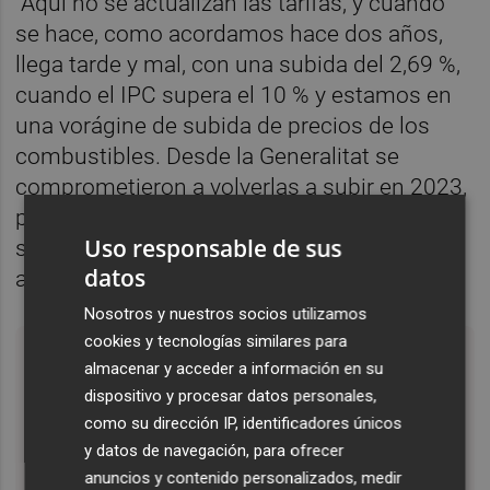
"Aquí no se actualizan las tarifas, y cuando
se hace, como acordamos hace dos años,
llega tarde y mal, con una subida del 2,69 %,
cuando el IPC supera el 10 % y estamos en
una vorágine de subida de precios de los
combustibles. Desde la Generalitat se
comprometieron a volverlas a subir en 2023,
pero todo lo que sea por debajo del 10 %
Uso responsable de sus
será volver a perder poder adquisitivo",
datos
añade.
Nosotros y nuestros socios utilizamos
cookies y tecnologías similares para
Los taxistas valencianos protestan por la
almacenar y acceder a información en su
pérdida de poder adquisitivo
dispositivo y procesar datos personales,
como su dirección IP, identificadores únicos
y datos de navegación, para ofrecer
➡️
https://t.co/pclyCGIRPX
anuncios y contenido personalizados, medir
pic.twitter.com/WSP8U2jbsL