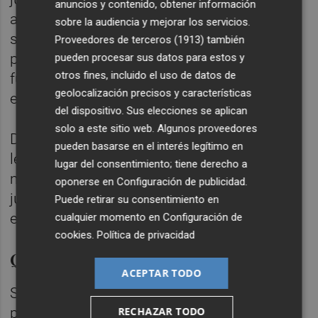
anuncios y contenido, obtener información
antes de sentarse en el banquillo. Pero los
sobre la audiencia y mejorar los servicios.
socialistas saben que esa situación será un
Proveedores de terceros (1913)
también
problema más que importante, pues si así
pueden procesar sus datos para estos y
otros fines, incluido el uso de datos de
fuera, deberían echar a un candidato recién
geolocalización precisos y características
elegido.
del dispositivo. Sus elecciones se aplican
solo a este sitio web. Algunos proveedores
De hecho, esperaban que el secreto se
pueden basarse en el interés legítimo en
levantara este mes de octubre para tener
lugar del consentimiento; tiene derecho a
margen de maniobra, pero los tiempos
oponerse en
Configuración de publicidad
.
judiciales le han vuelto a suponer un escollo
Puede retirar su consentimiento en
en el camino de la política.
cualquier momento en
Configuración de
cookies
.
Política de privacidad
Quieren a Rodríguez
ACEPTAR TODO
Sin embargo, para la oposición, la opción de
RECHAZAR TODO
posponer las primarias más allá de