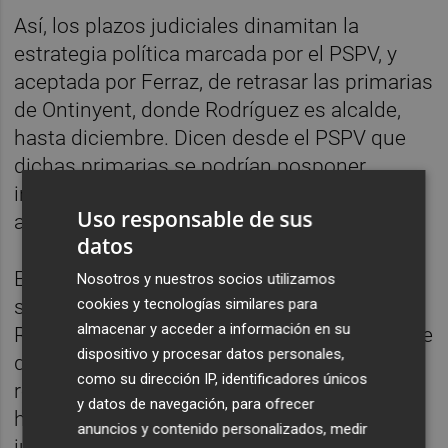
Así, los plazos judiciales dinamitan la
estrategia política marcada por el PSPV, y
aceptada por Ferraz, de retrasar las primarias
de Ontinyent, donde Rodríguez es alcalde,
hasta diciembre. Dicen desde el PSPV que
dichas primarias se podrían posponer
incluso hasta marzo, tan solo dos meses
Uso responsable de sus
antes de las elecciones municipales.
datos
El partido afirmó que si seguía el secreto de
Nosotros y nuestros socios utilizamos
cookies y tecnologías similares para
sumario cuando llegaran las primarias,
almacenar y acceder a información en su
Rodríguez podría presentarse y, en el caso de
dispositivo y procesar datos personales,
que salga a la luz una vez elegido, se
como su dirección IP, identificadores únicos
retomará la cuestión para ver si existen
y datos de navegación, para ofrecer
hecho más graves de los ya conocidos que
anuncios y contenido personalizados, medir
justifiquen que sea apartado de su cargo