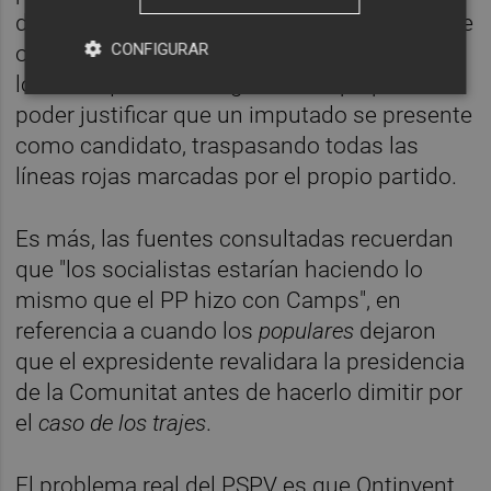
diciembre evidenciaría que el PSPV no quiere
CONFIGURAR
otro candidato que no sea Rodríguez, y que
lo único que hace es ganar tiempo para
poder justificar que un imputado se presente
como candidato, traspasando todas las
líneas rojas marcadas por el propio partido.
Es más, las fuentes consultadas recuerdan
que "los socialistas estarían haciendo lo
mismo que el PP hizo con Camps", en
referencia a cuando los
populares
dejaron
que el expresidente revalidara la presidencia
de la Comunitat antes de hacerlo dimitir por
el
caso de los trajes
.
El problema real del PSPV es que Ontinyent,