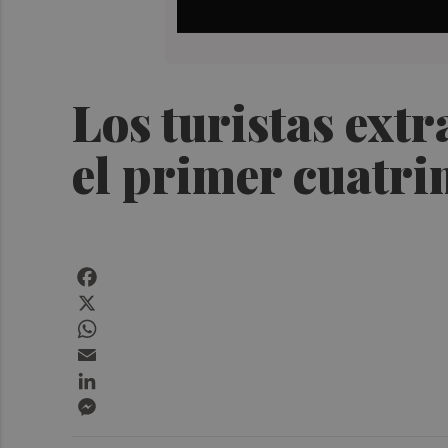
Los turistas ext
el primer cuatri
Facebook
X
WhatsApp
Email
LinkedIn
Messenger