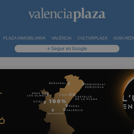
PLAZA INMOBILIARIA
VALÈNCIA
CULTURPLAZA
GUÍA HED
+ Seguir en Google