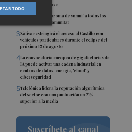
jornada del eclipse
PTAR TODO
2
Bétera lleva su ‘aroma de somni’ a todos los
rincones de la Comunitat
3
Xàtiva restringirá el acceso al Castillo con
vehículos particulares durante el eclipse del
próximo 12 de agosto
4
La convocatoria europea de gigafactorías de
IA puede activar una cadena industrial en
centros de datos, energía, 'cloud' y
ciberseguridad
5
Telefónica lidera la reputación algorítmica
del sector con una puntuación un 21%
superior a la media
Suscríbete al canal