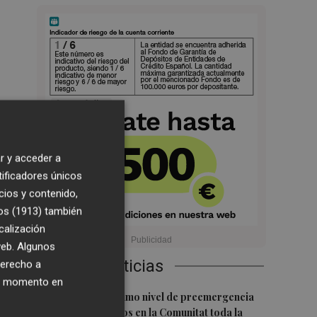
r y acceder a
tificadores únicos
cios y contenido,
os (1913)
también
calización
 web. Algunos
Últimas Noticias
derecho a
ier momento en
1
Activado el máximo nivel de preemergencia
frente a incendios en la Comunitat toda la