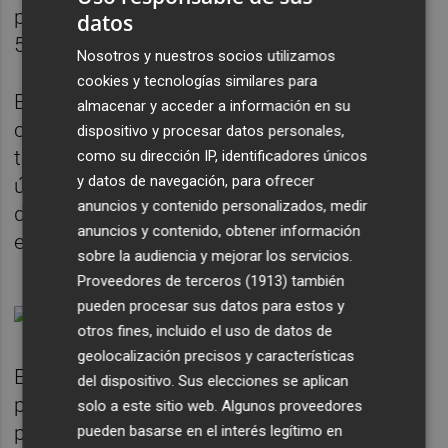
provincia de Alicante, 15 de ellas en UCI y
datos
506 en la provincia de Valencia, 23 en UCI.
Nosotros y nuestros socios utilizamos
cookies y tecnologías similares para
En cuanto a los 18 fallecimientos por
almacenar y acceder a información en su
coronavirus desde la última actualización,
dispositivo y procesar datos personales,
todos son con fecha de defunción en los
como su dirección IP, identificadores únicos
y datos de navegación, para ofrecer
últimos siete días. Se trata de once mujeres
anuncios y contenido personalizados, medir
de entre 69 y 99 años y siete hombres de
anuncios y contenido, obtener información
entre 64 y 89 años.
sobre la audiencia y mejorar los servicios.
Proveedores de terceros (1913)
también
pueden procesar sus datos para estos y
otros fines, incluido el uso de datos de
geolocalización precisos y características
El total de decesos desde el inicio de la
del dispositivo. Sus elecciones se aplican
pandemia asciende a 9.538: 1.124 en la
solo a este sitio web. Algunos proveedores
provincia de Castellón, 3.621 en la de
pueden basarse en el interés legítimo en