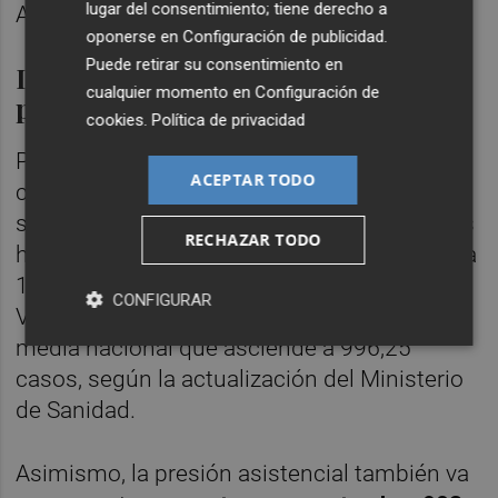
lugar del consentimiento; tiene derecho a
Alicante y 4.793 en la de Valencia.
oponerse en
Configuración de publicidad
.
Puede retirar su consentimiento en
La incidencia en mayores sube 156
cualquier momento en
Configuración de
puntos
cookies
.
Política de privacidad
Por otro lado, la tasa de incidencia del
ACEPTAR TODO
coronavirus en mayores de 60 años ha
subido otros 155,81 puntos desde el martes
RECHAZAR TODO
hasta situarse hoy en 715,29 casos por cada
100.000 habitantes en la Comunitat
CONFIGURAR
Valenciana, aunque sigue por debajo de la
media nacional que asciende a 996,25
casos, según la actualización del Ministerio
de Sanidad.
Asimismo, la presión asistencial también va