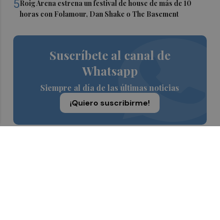
5
Roig Arena estrena un festival de house de más de 10
horas con Folamour, Dan Shake o The Basement
Suscríbete al canal de
Whatsapp
Siempre al día de las últimas noticias
¡Quiero suscribirme!