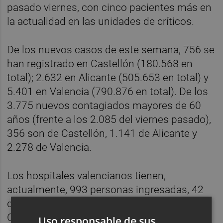
pasado viernes, con cinco pacientes más en
la actualidad en las unidades de críticos.
De los nuevos casos de este semana, 756 se
han registrado en Castellón (180.568 en
total); 2.632 en Alicante (505.653 en total) y
5.401 en Valencia (790.876 en total). De los
3.775 nuevos contagiados mayores de 60
años (frente a los 2.085 del viernes pasado),
356 son de Castellón, 1.141 de Alicante y
2.278 de Valencia.
Los hospitales valencianos tienen,
actualmente, 993 personas ingresadas, 42
de ellas en la UCI: 140 en la provincia de
Castellón, con cuatro en UCI; 347 en la
Uso responsable de sus