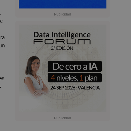
.
se
ara
 un
es
s