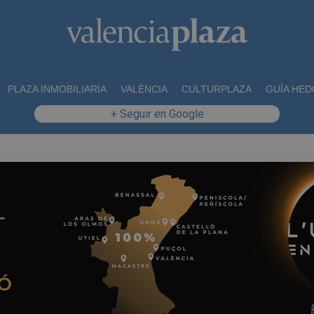
PLAZA INMOBILIARIA
VALÈNCIA
CULTURPLAZA
GUÍA HED
+ Seguir en Google