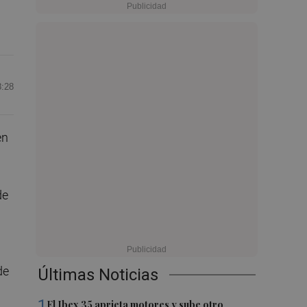
8:28
en
de
de
Últimas Noticias
1
El Ibex 35 aprieta motores y sube otro