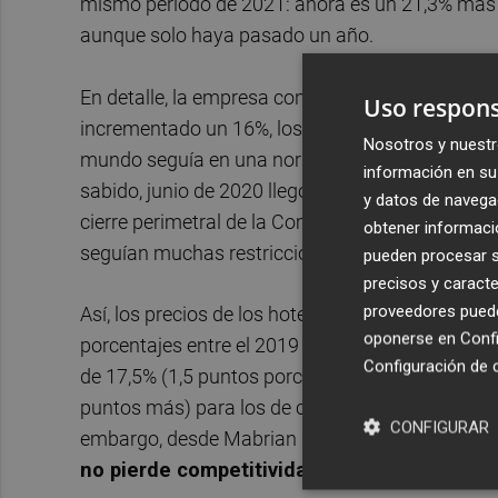
mismo periodo de 2021: ahora es un 21,3% más car
aunque solo haya pasado un año.
En detalle, la empresa concreta que con respecto 
Uso respons
incrementado un 16%, los de cuatro suben un 8,
Nosotros y nuestr
mundo seguía en una normalidad que aportaba
información en su 
sabido, junio de 2020 llegó con la pandemia en 
y datos de navega
cierre perimetral de la Comunitat después de u
obtener informació
seguían muchas restricciones para evitar los co
pueden procesar su
precisos y caracte
proveedores pueden
Así, los precios de los hoteles tendían a la baja
oponerse en
Confi
porcentajes entre el 2019 y el 2021. Tal y como r
Configuración de 
de 17,5% (1,5 puntos porcentuales más que en 201
puntos más) para los de cuatro estrellas y de 27
CONFIGURAR
embargo, desde Mabrian informan que
es una 
no pierde competitividad.