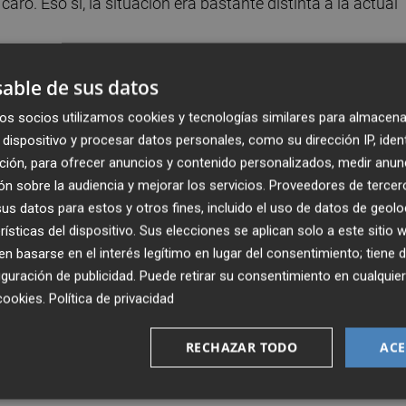
o. Eso sí, la situación era bastante distinta a la actual
al 2019, para los hoteles de tres estrellas se ha
able de sus datos
9% y los de cinco ascienden un 12,2%. En aquel momento, 
os socios utilizamos cookies y tecnologías similares para almacena
 números de récord a zonas como Benidorm. Como es
dispositivo y procesar datos personales, como su dirección IP, iden
su plenitud, mientras que en mayo de 2021 se eliminaba el
ción, para ofrecer anuncios y contenido personalizados, medir anun
n invierno complicado con los casos disparados. Aunque
n sobre la audiencia y mejorar los servicios.
Proveedores de tercer
ntagios, lo que dificultaba que se recuperara la demanda.
s datos para estos y otros fines, incluido el uso de datos de geolo
rísticas del dispositivo. Sus elecciones se aplican solo a este sitio
 basarse en el interés legítimo en lugar del consentimiento; tiene 
, lo que queda demostrado también en la diferencia de
guración de publicidad
. Puede retirar su consentimiento en cualqu
ecoge el informe, la disparidad entre el año pasado y este
cookies
.
Política de privacidad
9) para los hoteles de tres estrellas, de 19,4% (10,5
,1% (14,9 puntos más) para los de cinco estrellas. Sin
RECHAZAR TODO
ACE
tendencia global, lo que hace suponer que el destin