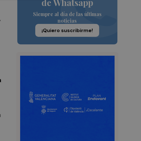
de Whatsapp
Siempre al día de las últimas
,
noticias
¡Quiero suscribirme!
a
n