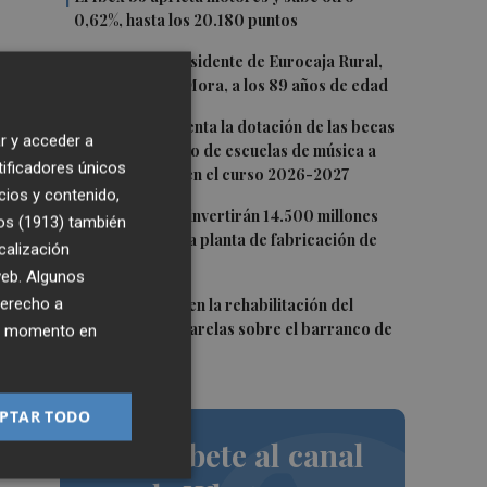
0,62%, hasta los 20.180 puntos
2
Fallece el expresidente de Eurocaja Rural,
Andrés Gómez Mora, a los 89 años de edad
3
el
CaixaBank aumenta la dotación de las becas
r y acceder a
para el alumnado de escuelas de música a
tificadores únicos
275.000 euros en el curso 2026-2027
cios y contenido,
4
Tesla y SpaceX invertirán 14.500 millones
os (1913)
también
para construir la planta de fabricación de
calización
chips Terafab
 web. Algunos
5
derecho a
L'Eliana avanza en la rehabilitación del
puente y las pasarelas sobre el barranco de
ier momento en
 es
Mandor
PTAR TODO
o
Suscríbete al canal