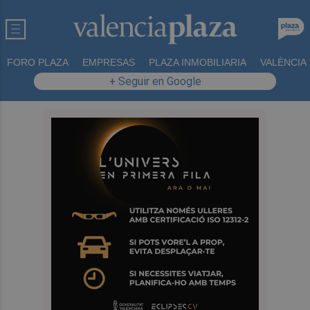
FORO PLAZA
EMPRESAS
PLAZA INMOBILIARIA
VALÈNCIA
+ Seguir en Google