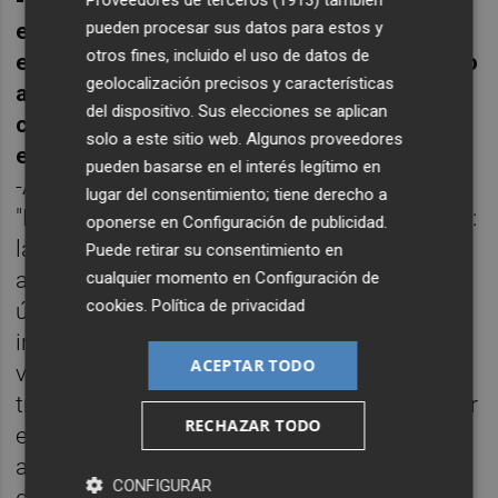
-Entre las charlas que tienen programadas
Proveedores de terceros (1913)
también
pueden procesar sus datos para estos y
está el impacto de las nuevas obligaciones
otros fines, incluido el uso de datos de
en el área de facturación, que afectan tanto
geolocalización precisos y características
a autónomos como a empresas de
del dispositivo. Sus elecciones se aplican
cualquier tamaño ¿Por qué el asesor fiscal
solo a este sitio web. Algunos proveedores
es clave para cualquier autónomo?
pueden basarse en el interés legítimo en
-A Benjamín Franklin se le atribuye la frase
lugar del consentimiento; tiene derecho a
"En este mundo solo hay dos cosas seguras:
oponerse en
Configuración de publicidad
.
la muerte y pagar impuestos", pues bien los
Puede retirar su consentimiento en
asesores fiscales nos preocupamos de esto
cualquier momento en
Configuración de
cookies
.
Política de privacidad
último, es decir, que las compañías -
incluyendo autónomos- cumplan
ACEPTAR TODO
voluntariamente con sus obligaciones
tributarias. Esto que es rápido y fácil de decir
RECHAZAR TODO
es sumamente complejo porque abarca una
amalgama de disciplinas las cuales
CONFIGURAR