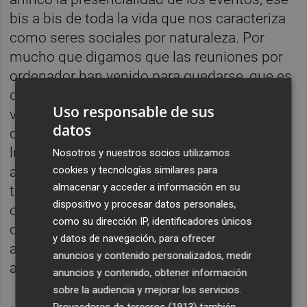
bis a bis de toda la vida que nos caracteriza
como seres sociales por naturaleza. Por
mucho que digamos que las reuniones por
ordenador han venido para quedarse, que es
que sí, la presencialidad de los actos no se
Uso responsable de sus
va a ver sustituidos
per se
por ello. La Plaza
datos
del Asesor pretende ofrecer al visitante un
lugar de divulgación, disertación,
Nosotros y nuestros socios utilizamos
cookies y tecnologías similares para
aprendizaje, conocimiento, lúdico..., pero
almacenar y acceder a información en su
también para encontrar ese espacio donde
dispositivo y procesar datos personales,
cada cual se encuentre distendido, distraído
como su dirección IP, identificadores únicos
de la velocidad y tensiones del día a día para
y datos de navegación, para ofrecer
analizar desde otra perspectiva los
anuncios y contenido personalizados, medir
acontecimientos que estamos inmersos.
anuncios y contenido, obtener información
sobre la audiencia y mejorar los servicios.