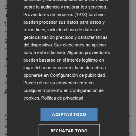
propuesta presentada por la Comisión
sobre la audiencia y mejorar los servicios.
incrementa los requisitos sanitarios, de
Proveedores de terceros (1913)
también
pueden procesar sus datos para estos y
trazabilidad y los controles por parte de los
otros fines, incluido el uso de datos de
países de origen, reforzando con ello el
geolocalización precisos y características
sistema de garantías exigidas. Además y
del dispositivo. Sus elecciones se aplican
debido a las interceptaciones producidas en
solo a este sitio web. Algunos proveedores
las importaciones de los cítricos durante la
pueden basarse en el interés legítimo en
campaña de 2021, se incluye a Zimbabue en
lugar del consentimiento; tiene derecho a
la lista de países afectados por estas
oponerse en
Configuración de publicidad
.
medidas, en los que ya estaban incluidos
Puede retirar su consentimiento en
cualquier momento en
Configuración de
Argentina, Brasil, Uruguay y Sudáfrica.
cookies
.
Política de privacidad
Las dos propuestas presentadas por la
ACEPTAR TODO
Comisión Europea se abordarán, por primera
vez, la próxima semana en el Comité
RECHAZAR TODO
Permanente de Plantas, Animales, Alimentos