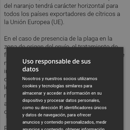
del naranjo tendrá carácter horizontal para
todos los países exportadores de cítricos a
la Unión Europea (UE).
En el caso de presencia de la plaga en la
zona de origen del envío, el tratamiento de
frio será una parte obligatoria del sistema de
Uso responsable de sus
manejo para las naranjas. Así mismo se
datos
incluyen los elementos necesarios para su
correcta aplicación y control, reforzándose
Nosotros y nuestros socios utilizamos
cookies y tecnologías similares para
los controles actuales. Con ello se da
almacenar y acceder a información en su
respuesta a una larga reclamación de la
dispositivo y procesar datos personales,
administración española y del sector
como su dirección IP, identificadores únicos
citrícola.
y datos de navegación, para ofrecer
anuncios y contenido personalizados, medir
Por lo que se refiere a la mancha negra, la
anuncios y contenido, obtener información