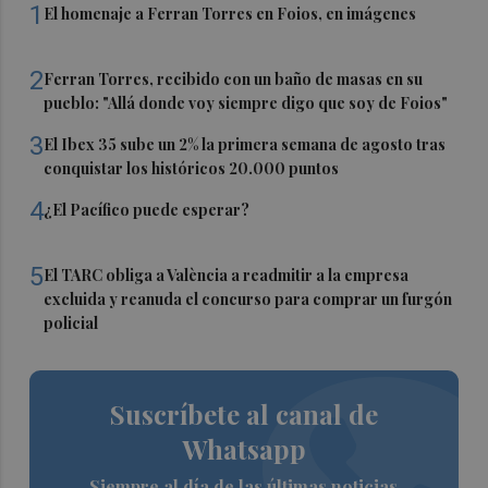
1
El homenaje a Ferran Torres en Foios, en imágenes
2
Ferran Torres, recibido con un baño de masas en su
pueblo: "Allá donde voy siempre digo que soy de Foios"
3
El Ibex 35 sube un 2% la primera semana de agosto tras
conquistar los históricos 20.000 puntos
4
¿El Pacífico puede esperar?
5
El TARC obliga a València a readmitir a la empresa
excluida y reanuda el concurso para comprar un furgón
policial
Suscríbete al canal de
Whatsapp
Siempre al día de las últimas noticias