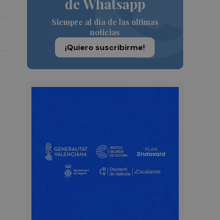
de Whatsapp
Siempre al día de las últimas
noticias
¡Quiero suscribirme!