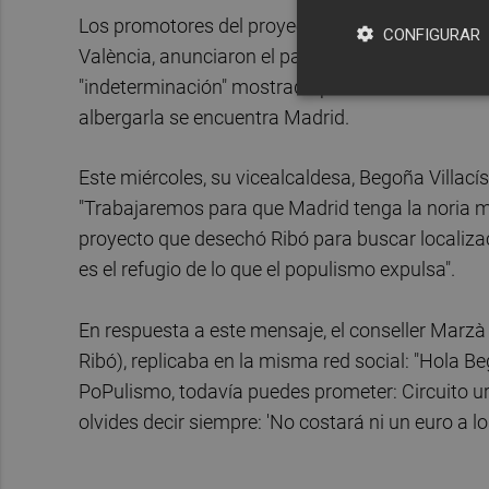
Los promotores del proyecto 'L'Ull de València', 
CONFIGURAR
València, anunciaron el pasado mes de febrero qu
"indeterminación" mostrada por las autoridades.
albergarla se encuentra Madrid.
Este miércoles, su vicealcaldesa, Begoña Villací
"Trabajaremos para que Madrid tenga la noria 
proyecto que desechó Ribó para buscar localizac
es el refugio de lo que el populismo expulsa".
En respuesta a este mensaje, el conseller Marzà 
Ribó), replicaba en la misma red social: "Hola B
PoPulismo, todavía puedes prometer: Circuito ur
olvides decir siempre: 'No costará ni un euro a lo