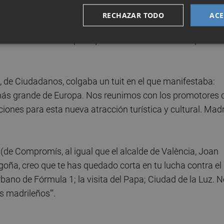
la noria gigante que inicialmente estaba proyectada en
RECHAZAR TODO
ACE
e desistían de instalarla ante la "falta de compromiso" e
 Entre otros municipios que han mostrado interés por
s, de Ciudadanos, colgaba un tuit en el que manifestaba:
más grande de Europa. Nos reunimos con los promotores 
iones para esta nueva atracción turística y cultural. Mad
(de Compromís, al igual que el alcalde de València, Joan
egoña, creo que te has quedado corta en tu lucha contra el
bano de Fórmula 1; la visita del Papa; Ciudad de la Luz. 
s madrileños'".