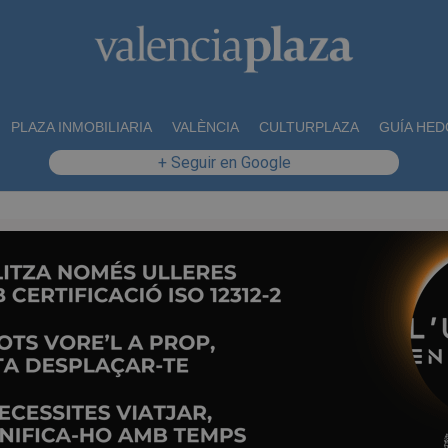
PLAZA INMOBILIARIA
VALÈNCIA
CULTURPLAZA
GUÍA HED
+ Seguir en Google