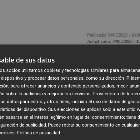
Publicado: 04/03/2020 ·
10:0
Actualizado: 04/03/2020 · 1
able de sus datos
oña Villacís
, y el conseller de Educación, Cultura y Depor
otagonizan en Twitter un intercambio de mensajes a cuent
os socios utilizamos cookies y tecnologías similares para almacena
 para València y que ahora puede instalarse en la capital 
dispositivo y procesar datos personales, como su dirección IP, iden
ción, para ofrecer anuncios y contenido personalizados, medir anun
n sobre la audiencia y mejorar los servicios.
Proveedores de tercer
s datos para estos y otros fines, incluido el uso de datos de geolo
niciativa se fue de València "expulsada por el populismo",
rísticas del dispositivo. Sus elecciones se aplican solo a este sitio
 que prometa también otros grandes eventos, "
como el
 basarse en el interés legítimo en lugar del consentimiento; tiene 
 Papa
", proyectos del anterior gobierno del PP que han
guración de publicidad
. Puede retirar su consentimiento en cualqu
cookies
.
Política de privacidad