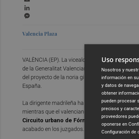
LinkedIn
Messenger
Valencia Plaza
Uso respons
VALÈNCIA (EP). La vicealcaldesa de Madrid,
Beg
de la Generalitat Valenciana,
Vicent Marzà
, pr
Nosotros y nuestr
del proyecto de la noria gigante que se descartó
información en su 
y datos de navega
España.
obtener informació
pueden procesar su
La dirigente madrileña ha considerado que esta i
precisos y caracte
mientras que el valenciano ironiza y la anima a
proveedores pueden
Circuito urbano de Fórmula 1 o la visita del
oponerse en
Confi
acabado en los juzgados.
Configuración de 