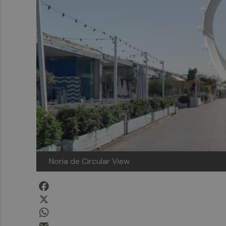
Noria de Circular View
Facebook
X
WhatsApp
Email