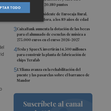
0,62%, hasta los 20.180 puntos
PTAR TODO
2
Fallece el expresidente de Eurocaja Rural,
Andrés Gómez Mora, a los 89 años de edad
3
CaixaBank aumenta la dotación de las becas
para el alumnado de escuelas de música a
275.000 euros en el curso 2026-2027
del
4
Tesla y SpaceX invertirán 14.500 millones
rid
para construir la planta de fabricación de
chips Terafab
5
L'Eliana avanza en la rehabilitación del
puente y las pasarelas sobre el barranco de
Mandor
No
Suscríbete al canal