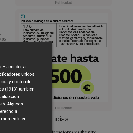
0
0:05
te
a
r y acceder a
de
tificadores únicos
cios y contenido,
os (1913)
también
calización
 web. Algunos
derecho a
Últimas Noticias
ier momento en
1
El Ibex 35 aprieta motores y sube otro