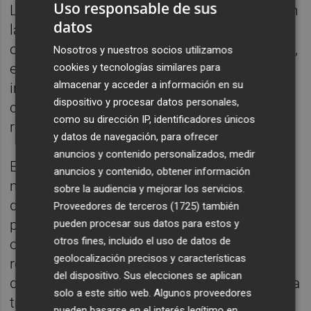
Uso responsable de sus
Las actuales tendencias en el sector señalan
datos
la necesidad que tiene el consumidor de
optar por alternativas naturales y saludables,
Nosotros y nuestros socios utilizamos
en una categoría que representa un
cookies y tecnologías similares para
almacenar y acceder a información en su
importante volumen de ventas, y con una
dispositivo y procesar datos personales,
clara tendencia de consumo hacia los
como su dirección IP, identificadores únicos
refrescos libres de azúcar.
y datos de navegación, para ofrecer
anuncios y contenido personalizados, medir
En este sentido, la inversión llega en un
anuncios y contenido, obtener información
momento idóneo propiciando que Malferida
sobre la audiencia y mejorar los servicios.
debute en gran consumo con un nuevo
Proveedores de terceros (1725)
también
posicionamiento basado en la necesidad de
pueden procesar sus datos para estos y
otros fines, incluido el uso de datos de
optar por opciones más saludables, sin
geolocalización precisos y características
renunciar al placer, promoviendo un modelo
del dispositivo. Sus elecciones se aplican
de actuación que apuesta, firmemente, por la
solo a este sitio web. Algunos proveedores
transparencia con el producto, el origen y el
pueden basarse en el interés legítimo en