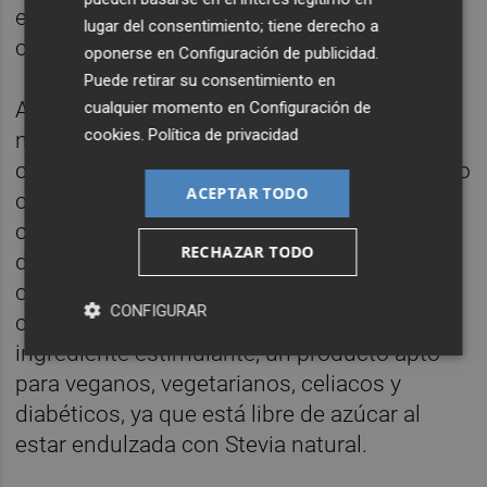
entorno social y siendo responsable con el
lugar del consentimiento; tiene derecho a
cuidado del planeta, con exigencia ética.
oponerse en
Configuración de publicidad
.
Puede retirar su consentimiento en
Así pues, Malferida reivindica su fórmula
cualquier momento en
Configuración de
cookies
.
Política de privacidad
natural para convertirse en el refresco de
cola sin secretos, con un producto elaborado
ACEPTAR TODO
con ingredientes naturales como la nuez de
cola, recuperada de la antigua receta, que le
RECHAZAR TODO
da el sabor original y que, además, funciona
como estimulante natural al contener
CONFIGURAR
cafeína, sin tener que añadir ningún
ingrediente estimulante; un producto apto
para veganos, vegetarianos, celiacos y
diabéticos, ya que está libre de azúcar al
estar endulzada con Stevia natural.