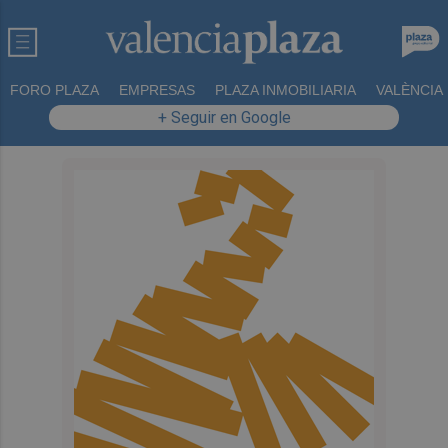
FORO PLAZA
EMPRESAS
PLAZA INMOBILIARIA
VALÈNCIA
+ Seguir en Google