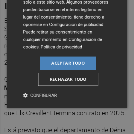
solo a este sitio web. Algunos proveedores
Reversión
pueden basarse en el interés legítimo en
lugar del consentimiento; tiene derecho a
El aterrizaje de Gómez en la Conselleria de
oponerse en
Configuración de publicidad
.
Sanidad se produce tras ocho años de
Puede retirar su consentimiento en
Gobierno del Botànic, que precisamente
cualquier momento en
Configuración de
revirtió a la gestión pública el Departamento
cookies
.
Política de privacidad
de la Ribera, así como el de Torrevieja en
2021.
ACEPTAR TODO
Gómez asumirá de manos de
Miguel
RECHAZAR TODO
Mínguez
una cartera que ya ha puesto en
CONFIGURAR
marcha el proceso para la reversión del
Hospital de Dénia y el de Manises, mientras
que Elx-Crevillent termina contrato en 2025.
Está previsto que el departamento de Dénia