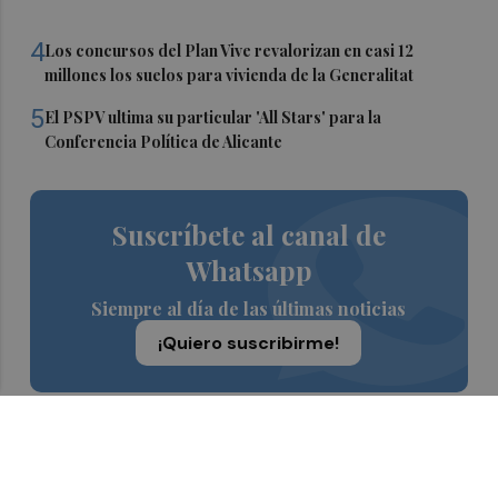
4
Los concursos del Plan Vive revalorizan en casi 12
millones los suelos para vivienda de la Generalitat
5
El PSPV ultima su particular 'All Stars' para la
Conferencia Política de Alicante
Suscríbete al canal de
Whatsapp
Siempre al día de las últimas noticias
¡Quiero suscribirme!