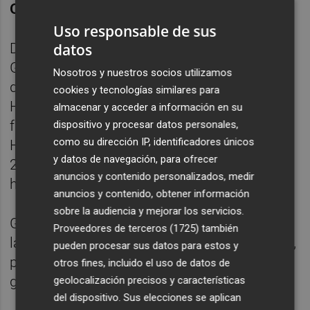
Olivas
y
Francisco Camps
.
Uso responsable de sus
datos
Durante su etapa en este departamento,
Gómez gestionó desde la privatización del
Nosotros y nuestros socios utilizamos
departamento de Alzira hasta el caso
cookies y tecnologías similares para
Hepatitis C, afrontó crisis como el
almacenar y acceder a información en su
fallecimiento de varios pacientes en el
dispositivo y procesar datos personales,
como su dirección IP, identificadores únicos
Hospital Virgen del Consuelo de València en
y datos de navegación, para ofrecer
2001 y negoció con los sindicatos para
anuncios y contenido personalizados, medir
hacer frente a varias huelgas.
anuncios y contenido, obtener información
sobre la audiencia y mejorar los servicios.
Gómez también incidió en la reducción de
Proveedores de terceros (1725)
también
las listas de espera en la sanidad valenciana,
pueden procesar sus datos para estos y
para lo que defendió la privatización de la
otros fines, incluido el uso de datos de
gestión sanitaria.
geolocalización precisos y características
del dispositivo. Sus elecciones se aplican