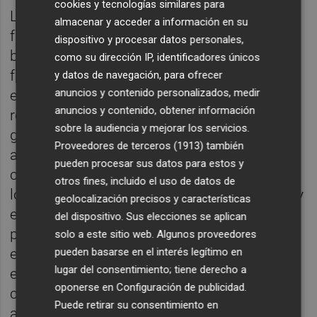
cookies y tecnologías similares para
Los nuevos desafíos en consolidación de
almacenar y acceder a información en su
fotovoltaica, eólica, hidrógeno,
dispositivo y procesar datos personales,
biocombustibles, almacenamiento,
como su dirección IP, identificadores únicos
fabricación de componentes y gestión
y datos de navegación, para ofrecer
anuncios y contenido personalizados, medir
eficiente de la demanda tienen hoy
anuncios y contenido, obtener información
representación en el máximo órgano de
sobre la audiencia y mejorar los servicios.
gobierno de Avaesen. Los miembros de la
Proveedores de terceros (1913)
también
asociación destacaron la importancia de la
pueden procesar sus datos para estos y
colaboración público-privada para enfrentar
otros fines, incluido el uso de datos de
los desafíos energéticos actuales y futuros y
geolocalización precisos y características
expresaron la urgencia de buscar un camino
del dispositivo. Sus elecciones se aplican
para desatascar los centenares de
solo a este sitio web. Algunos proveedores
pueden basarse en el interés legítimo en
expedientes de proyectos comprometidos
lugar del consentimiento; tiene derecho a
en la Comunitat Valenciana, que
oponerse en
Configuración de publicidad
.
comprometen la viabilidad de un sector que
Puede retirar su consentimiento en
aglutina 20.000 empleos verdes.