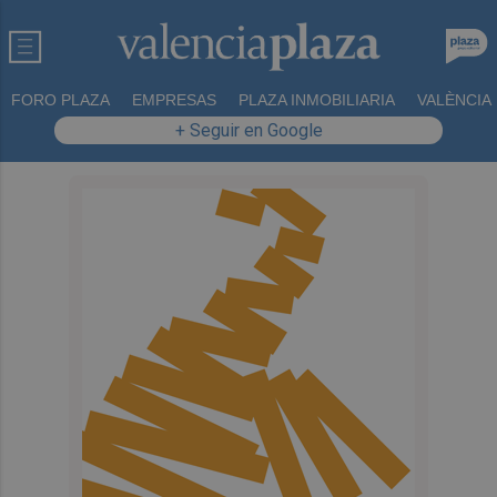
FORO PLAZA
EMPRESAS
PLAZA INMOBILIARIA
VALÈNCIA
+ Seguir en Google