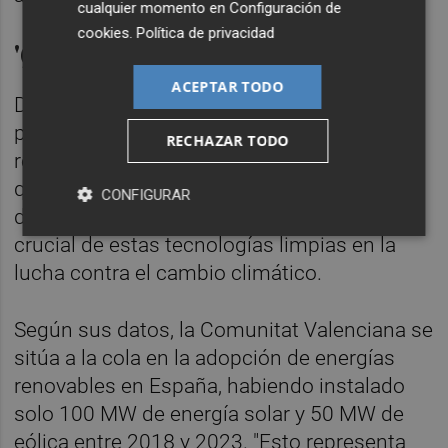
cualquier momento en
Configuración de
cookies
.
Política de privacidad
'Queremos renovables'
ACEPTAR TODO
Durante la asamblea, también se ha
presentado la plataforma 'Queremos
RECHAZAR TODO
renovables.com', una iniciativa de Avaesen
que nace con la vocación de ser una fuente
CONFIGURAR
de información veraz sobre la importancia
crucial de estas tecnologías limpias en la
lucha contra el cambio climático.
Según sus datos, la Comunitat Valenciana se
sitúa a la cola en la adopción de energías
renovables en España, habiendo instalado
solo 100 MW de energía solar y 50 MW de
eólica entre 2018 y 2023. "Esto representa