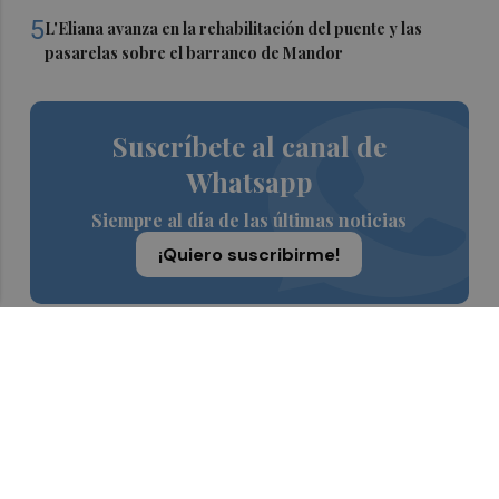
5
L'Eliana avanza en la rehabilitación del puente y las
pasarelas sobre el barranco de Mandor
Suscríbete al canal de
Whatsapp
Siempre al día de las últimas noticias
¡Quiero suscribirme!