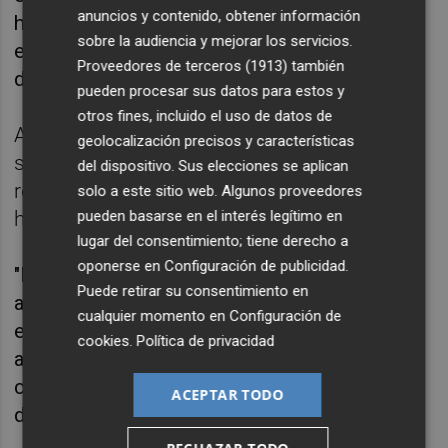
anuncios y contenido, obtener información
hormigón armado es equivalente a evitar la
sobre la audiencia y mejorar los servicios.
2
emisión de cerca de dos kilogramos de CO
”,
Proveedores de terceros (1913)
también
destaca.
pueden procesar sus datos para estos y
otros fines, incluido el uso de datos de
Así, este estudio presenta una alternativa
geolocalización precisos y características
sostenible y eficiente en términos de
del dispositivo. Sus elecciones se aplican
recursos para los marcos tradicionales de
solo a este sitio web. Algunos proveedores
hormigón armado in situ.
pueden basarse en el interés legítimo en
lugar del consentimiento; tiene derecho a
oponerse en
Configuración de publicidad
.
"Nuestro objetivo -explica el investigador- era
Puede retirar su consentimiento en
ampliar el conocimiento sobre la tipología
cualquier momento en
Configuración de
estructural de marcos prefabricados
cookies
.
Política de privacidad
articulados de hormigón (RCCPF) y su uso
como sustituto de los marcos tradicionales
ACEPTAR TODO
de hormigón armado colado in situ".