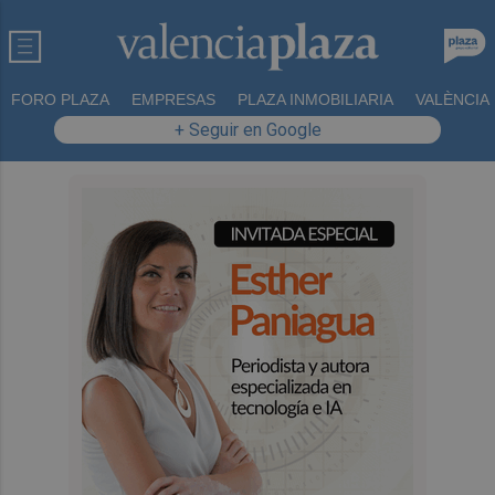
FORO PLAZA
EMPRESAS
PLAZA INMOBILIARIA
VALÈNCIA
+ Seguir en Google