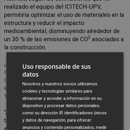
realizado el equipo del ICITECH-UPV,
permitiría optimizar el uso de materiales en la
estructura y reducir el impacto
medioambiental, disminuyendo alrededor de
2
un 30 % de las emisiones de CO
asociadas a
la construcción.
¿Un ejemplo concreto? "Una obra lineal
Uso responsable de sus
donde tengamos, por ejemplo, 1.000 metros
datos
de un túnel subterráneo que se pueda
Nosotros y nuestros socios utilizamos
ejecutar con marcos prefabricados", señala
cookies y tecnologías similares para
Yepes.
almacenar y acceder a información en su
dispositivo y procesar datos personales,
"Además del ahorro económico, en nuestro
como su dirección IP, identificadores únicos
trabajo estimamos que la reducción de un
y datos de navegación, para ofrecer
anuncios y contenido personalizados, medir
euro en el coste final de un marco de