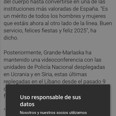
del cuerpo hasta convertirse en una de las
instituciones más valoradas de España. "Es
un mérito de todos los hombres y mujeres
que estáis ahora al otro lado de la línea. Buen
servicio, felices fiestas y feliz 2025", ha
dicho.
Posteriormente, Grande-Marlaska ha
mantenido una videoconferencia con las
unidades de Policía Nacional desplegadas
en Ucrania y en Siria, estas últimas
replegadas en el Líbano desde el pasado 9
de diciembre, para enviarles un mensaje de
felicitación por las fiestas navideñas.
Uso responsable de sus
datos
"En unos días de reencuentro y familia, no
Nosotros y nuestros socios utilizamos