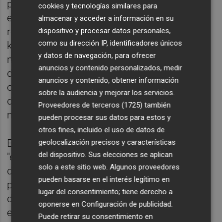
podía faltar también un reconocimiento
cookies y tecnologías similares para
especial al esfuerzo de los agentes que
almacenar y acceder a información en su
realizáis una extraordinaria labor a miles de
dispositivo y procesar datos personales,
como su dirección IP, identificadores únicos
kilómetros de vuestras casas, un esfuerzo
y datos de navegación, para ofrecer
menos conocido y que es imprescindible
anuncios y contenido personalizados, medir
destacar. Y más cuando se trata de
anuncios y contenido, obtener información
operaciones en escenarios de tanta
sobre la audiencia y mejorar los servicios.
dificultad como Ucrania y Siria", ha
Proveedores de terceros (1725)
también
manifestado el ministro.
pueden procesar sus datos para estos y
otros fines, incluido el uso de datos de
El responsable del Interior ha elogiado la
geolocalización precisos y características
del dispositivo. Sus elecciones se aplican
"eficacia y profesionalidad" de los agentes
solo a este sitio web. Algunos proveedores
del Grupo de Operaciones Especiales que
pueden basarse en el interés legítimo en
permitieron llevar a cabo las evacuaciones
lugar del consentimiento; tiene derecho a
del personal diplomático y de ciudadanos
oponerse en
Configuración de publicidad
.
españoles desde Kiev, en febrero de 2022, y
Puede retirar su consentimiento en