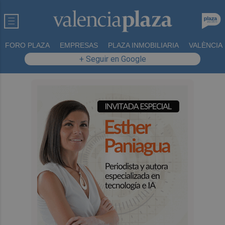
FORO PLAZA
EMPRESAS
PLAZA INMOBILIARIA
VALÈNCIA
+ Seguir en Google