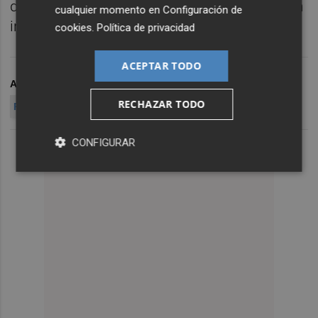
desde Damasco, este mes de diciembre, "sin
cualquier momento en
Configuración de
incidentes y con plena seguridad".
cookies
.
Política de privacidad
ACEPTAR TODO
ARCHIVADO EN
FERNANDO GRANDE-MARLASKA
RECHAZAR TODO
POLICÍA NACIONAL
CONFIGURAR