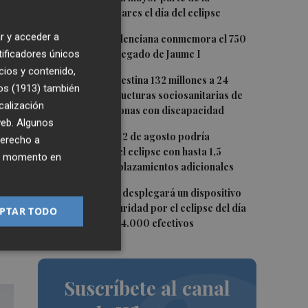
Península y Baleares el día del eclipse
r y acceder a
2
La Biblioteca Valenciana conmemora el 750
s
tificadores únicos
aniversario del legado de Jaume I
cios y contenido,
3
La Generalitat destina 132 millones a 24
os (1913)
también
nuevas infraestructuras sociosanitarias de
calización
mayores y personas con discapacidad
 web. Algunos
 de
4
La movilidad el 12 de agosto podría
derecho a
a
duplicarse por el eclipse con hasta 1,5
ier momento en
millones de desplazamientos adicionales
5
La Guardia Civil desplegará un dispositivo
especial de seguridad por el eclipse del día
PTAR TODO
12, con más de 24.000 efectivos
Suscríbete al canal