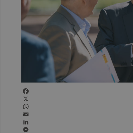
Facebook
X
WhatsApp
Email
LinkedIn
Messenger