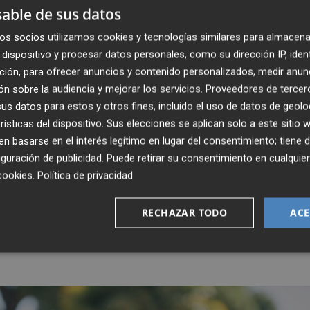
able de sus datos
das.
os socios utilizamos cookies y tecnologías similares para almacena
ilómetros más de ida y 20 más de vuelta, que solo tenemo
dispositivo y procesar datos personales, como su dirección IP, iden
sta infraestructura es necesaria", ha reiterado.
ción, para ofrecer anuncios y contenido personalizados, medir anun
n sobre la audiencia y mejorar los servicios.
Proveedores de tercer
s datos para estos y otros fines, incluido el uso de datos de geolo
 para ese acceso, ferroviaria como defiende el
rísticas del dispositivo. Sus elecciones se aplican solo a este sitio
plantea el Puerto, Martínez ha asegurado que el tráfico
 basarse en el interés legítimo en lugar del consentimiento; tiene 
o puede ir todo por tren" porque no existe infraestructur
guración de publicidad
. Puede retirar su consentimiento en cualqu
cookies
.
Política de privacidad
el Corredor Mediterráneo", ha reclamado Martínez, que ha
RECHAZAR TODO
ACE
r el objetivo de canalizar el 30% del tráfico por tren que
raestructuras pendientes.