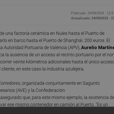
Publicado: 24/09/2019 ·
13:5
Actualizado: 24/09/2019 · 1
de una factoría cerámica en Nules hasta el Puerto de
rlo en barco hasta el Puerto de Shanghái: 200 euros. El
 la Autoridad Portuaria de València (APV),
Aurelio Martín
a la ausencia de un acceso al recinto portuario por el nor
ecorrer veinte kilómetros adicionales hasta el único acces
 cliente, en este caso la industria azulejera.
Corredores,
organizada conjuntamente en Sagunto
esarios (AVE) y la Confederación
 asegurado que, para este mismo ejemplo, la existencia d
llevar ese mismo contenedor en camión al Puerto. "Es un
dente de la APV para reclamar la necesidad de ejecutar es