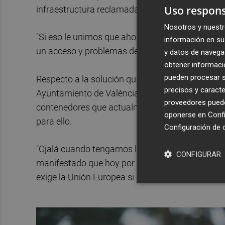
Uso respons
infraestructura reclamada desde hace tres déca
Nosotros y nuestr
"Si eso le unimos que ahora hay que hacer 20 k
información en su 
un acceso y problemas de congestión en la V30, e
y datos de navega
obtener informació
pueden procesar su
Respecto a la solución que se adopte finalmente
precisos y caracte
Ayuntamiento de València o para camiones como 
proveedores pueden
contenedores que actualmente llega en camión "n
oponerse en
Confi
para ello.
Configuración de 
"Ojalá cuando tengamos la doble plataforma en 
CONFIGURAR
manifestado que hoy por hoy es "inviable" alcanza
exige la Unión Europea si no se culminan las inf