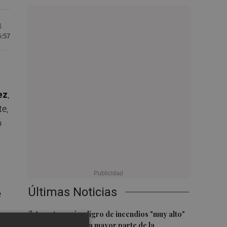
1
5:57
ez
,
te,
o
Últimas Noticias
e
1
Aemet prevé peligro de incendios "muy alto"
a
o "extremo" en la mayor parte de la