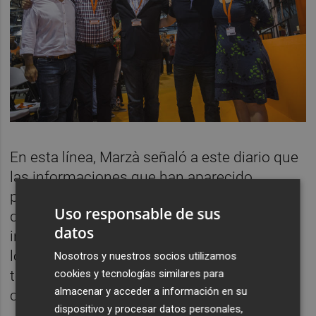
En esta línea, Marzà señaló a este diario que
las informaciones que han aparecido
publicadas son "graves", por lo que la
Uso responsable de sus
dirección del partido ha iniciado "una
datos
investigación exhaustiva" con tal de "aclarar
los hechos". "Es necesario saber al detalle
Nosotros y nuestros socios utilizamos
cookies y tecnologías similares para
todo lo que rodea a estas informaciones",
almacenar y acceder a información en su
comentó el conseller de Educación.
dispositivo y procesar datos personales,