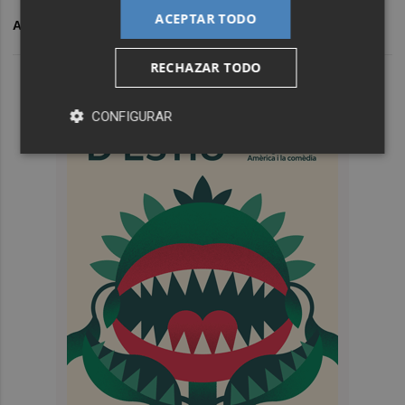
ACEPTAR TODO
ARCHIVADO EN
CORRUPCIÓN
BLOC
RECHAZAR TODO
CONFIGURAR