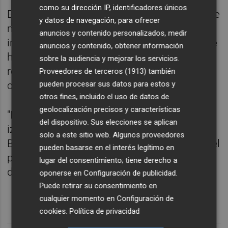
como su dirección IP, identificadores únicos
En este sentido, el dirigente valencianista fue
y datos de navegación, para ofrecer
más allá y resaltó que, en el caso de que la
anuncios y contenido personalizados, medir
investigación detecte que alguna cosa no se
anuncios y contenido, obtener información
hizo correctamente, se "determinarán las
sobre la audiencia y mejorar los servicios.
responsabilidades políticas con toda la
Proveedores de terceros (1913)
también
pueden procesar sus datos para estos y
contundencia necesaria".
otros fines, incluido el uso de datos de
geolocalización precisos y características
"La honestidad es una de las banderas de la
del dispositivo. Sus elecciones se aplican
izquierda valencianista que representa el
solo a este sitio web. Algunos proveedores
Bloc. Nada ni nadie puede poner en peligro el
pueden basarse en el interés legítimo en
proyecto político", sentenció Marzà en
lugar del consentimiento; tiene derecho a
declaraciones a
Valencia Plaza
.
oponerse en
Configuración de publicidad
.
Puede retirar su consentimiento en
cualquier momento en
Configuración de
cookies
.
Política de privacidad