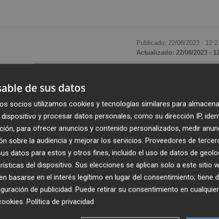
Publicado: 22/08/2023 ·
12:2
Actualizado: 22/08/2023 · 1
ada por la Agencia Valenciana Antifraude durante el prim
able de sus datos
300 personas hayan participado en alguna de las 55
os socios utilizamos cookies y tecnologías similares para almacena
supone un incremento del 72 por ciento con respecto al
dispositivo y procesar datos personales, como su dirección IP, iden
 33 actividades formativas.
ción, para ofrecer anuncios y contenido personalizados, medir anun
n sobre la audiencia y mejorar los servicios.
Proveedores de tercer
entado un 50%, al pasar de 2.191 a los 3.300 de este año
s datos para estos y otros fines, incluido el uso de datos de geolo
an desarrollado en la provincia de Alicante (Alicante y Elch
rísticas del dispositivo. Sus elecciones se aplican solo a este sitio
stellón) y 29 en la provincia de Valencia (Requena, Alfara 
 basarse en el interés legítimo en lugar del consentimiento; tiene 
guración de publicidad
. Puede retirar su consentimiento en cualqu
Túria, Quart de Poblet, Cullera, Ontinyent y València).
cookies
.
Política de privacidad
 la modalidad online.