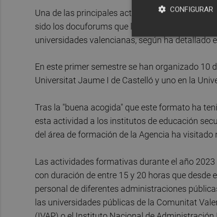
CONFIGURAR
Una de las principales actividades formativas q
sido los docuforums que la Agencia imparte "de
universidades valencianas, según ha detallado
En este primer semestre se han organizado 10 do
Universitat Jaume I de Castelló y uno en la Unive
Tras la "buena acogida" que este formato ha teni
esta actividad a los institutos de educación sec
del área de formación de la Agencia ha visitado n
Las actividades formativas durante el año 2023
con duración de entre 15 y 20 horas que desde e
personal de diferentes administraciones públicas
las universidades públicas de la Comunitat Vale
(IVAP) o el Instituto Nacional de Administració