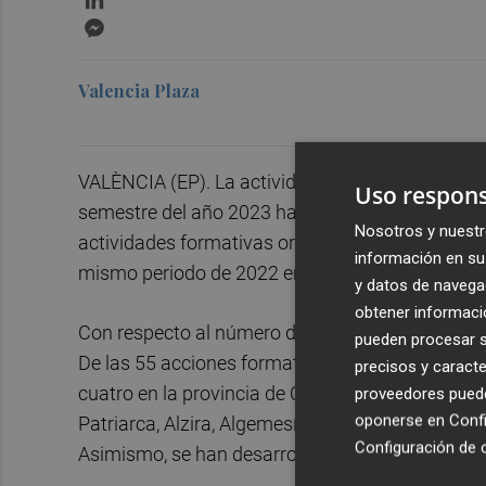
Messenger
Valencia Plaza
VALÈNCIA (EP). La actividad formativa desarroll
Uso respons
semestre del año 2023 ha permitido que más 3.
Nosotros y nuestr
actividades formativas organizadas. Esta cifra 
información en su 
mismo periodo de 2022 en el que se organizaron
y datos de navega
obtener informació
Con respecto al número de participantes, ha aum
pueden procesar su
De las 55 acciones formativas, seis de ellas se h
precisos y caracte
cuatro en la provincia de Castellón (Vinaròs y Ca
proveedores pueden
oponerse en
Confi
Patriarca, Alzira, Algemesí, Sagunt, Riba-roja de 
Configuración de 
Asimismo, se han desarrollado 16 actividades en