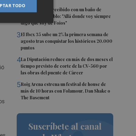
PTAR TODO
an
2
Ferran Torres, recibido con un baño de
masas en su pueblo: "Allá donde voy siempre
digo que soy de Foios"
3
El Ibex 35 sube un 2% la primera semana de
agosto tras conquistar los históricos 20.000
puntos
4
La Diputación reduce en más de dos meses el
tiempo previsto de corte de la CV-560 por
ió
las obras del puente de Càrcer
5
Roig Arena estrena un festival de house de
más de 10 horas con Folamour, Dan Shake o
The Basement
os
Suscríbete al canal
des