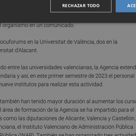
RECHAZAR TODO
ACE
ue se han desarrollado en este primer semestre de 2023 h
sde hace algunos años" con el alumnado de las
 el organismo en un comunicado.
cuforums en la Universitat de València, dos en la
rsitat d'Alacant.
do entre las universidades valencianas, la Agencia extend
undaria y así, en este primer semestre de 2023 el personal
ueve institutos para realizar esta actividad.
 también han tenido mayor duración al aumentar los curs
l área de formación de la Agencia se ha impartido para el
 como las diputaciones de Alicante, Valencia y Castellón,
nciana, el Instituto Valenciano de Administración Pública
n Pública (INAP). También se han organizado tres activida